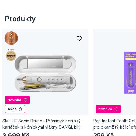
Produkty
Novinka
Akce
Novinka
SMILLE Sonic Brush - Prémiový sonický
Pop Instant Teeth Col
kartáček s kónickými vlákny SANGI, bílý
pro okamžitý bělicí ef
3 699 Kč
259 Kč