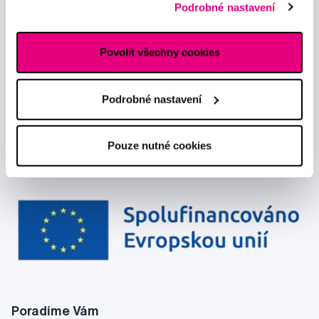
Chci dostávat informace o novinkách a akčních nabídkách
Podrobné nastavení
reklamním sítím naleznete
zde
.
a souhlasím se
zpracováním osobních údajů
pro tyto účely.
Povolit všechny cookies
Podrobné nastavení
Pouze nutné cookies
Poradíme Vám