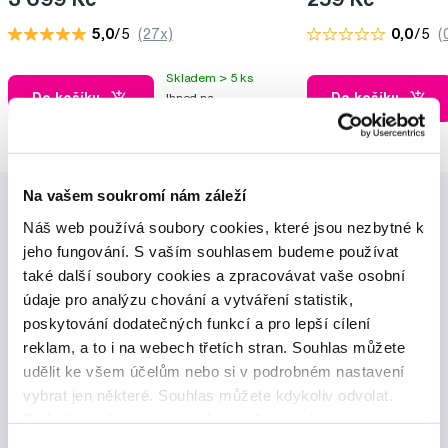
5,0
/5
(27x)
0,0
/5
(
Skladem > 5 ks
Do košíku
Do košíku
Ihned na
12 prodejnách
Na vašem soukromí nám záleží
Náš web používá soubory cookies, které jsou nezbytné k
jeho fungování. S vaším souhlasem budeme používat
také další soubory cookies a zpracovávat vaše osobní
údaje pro analýzu chování a vytváření statistik,
poskytování dodatečných funkcí a pro lepší cílení
Novinky a nabídky
reklam, a to i na webech třetích stran. Souhlas můžete
udělit ke všem účelům nebo si v podrobném nastavení
Odebírat
vybrat jen některé. Souhlas můžete kdykoliv odvolat.
Podrobné informace o cookies, včetně informací o
předávání údajů o vašem chování na webu sociálním a