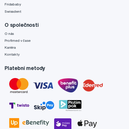
Fridababy
Swissdent
O společnosti
O nás
Profimed v čase
Kariéra
Kontakty
Platební metody