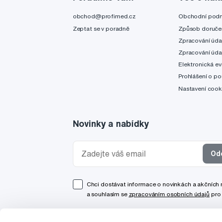
obchod@profimed.cz
Obchodní pod
Zeptat se v poradně
Způsob doruče
Zpracování úda
Zpracování úda
Elektronická ev
Prohlášení o po
Nastavení cook
Novinky a nabídky
Od
Chci dostávat informace o novinkách a akčních
a souhlasím se
zpracováním osobních údajů
pro 