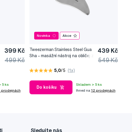
Novinka
Akce
399 Kč
Tweezerman Stainless Steel Gua
439 Kč
Sha –⁠⁠⁠⁠⁠⁠ masážní nástroj na obličej z
499 Kč
549 Kč
nerezové oceli
5,0
/5
(1x)
 5 ks
Skladem > 5 ks
Do košíku
 prodejnách
Ihned na
12 prodejnách
ti
Sledujte nás