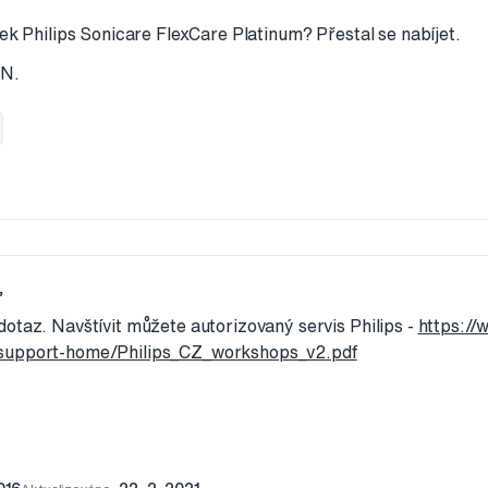
ček Philips Sonicare FlexCare Platinum? Přestal se nabíjet.
 N.
,
otaz. Navštívit můžete autorizovaný servis Philips -
https://
support-home/Philips_CZ_workshops_v2.pdf