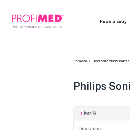
Péče o zuby
Poradna
Elektrické zubní kartáč
Philips Son
Ivan N.
I
Dobrý den,