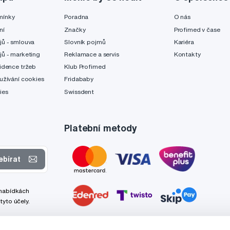
mínky
Poradna
O nás
ní
Značky
Profimed v čase
jů - smlouva
Slovník pojmů
Kariéra
jů - marketing
Reklamace a servis
Kontakty
idence tržeb
Klub Profimed
užívání cookies
Fridababy
ies
Swissdent
Platební metody
ebírat
 nabídkách
tyto účely.