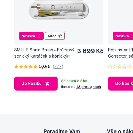
Novinka
Akce
Novinka
SMILLE Sonic Brush - Prémiový
3 699 Kč
Pop Instant 
sonický kartáček s kónickými
Corrector, s
vlákny SANGI, bílý
bělicí efekt, 
5,0
/5
(27x)
Skladem > 5 ks
Do košíku
Do koší
Ihned na
13 prodejnách
Poradíme Vám
Vše o nák