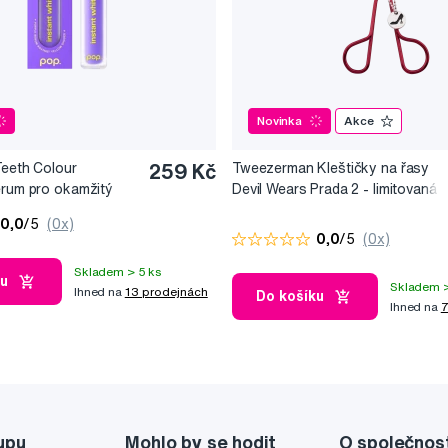
Novinka
Akce
Teeth Colour
259 Kč
Tweezerman Kleštičky na řasy
érum pro okamžitý
Devil Wears Prada 2 - limitovaná
10 ml
edice
0,0
/5
(0x)
0,0
/5
(0x)
Skladem > 5 ks
ku
Skladem >
Ihned na
13 prodejnách
Do košíku
Ihned na
7
upu
Mohlo by se hodit
O společnos