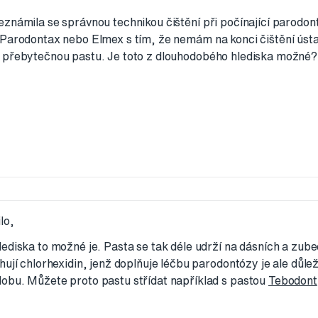
eznámila se správnou technikou čištění při počínající parodon
 Parodontax nebo Elmex s tím, že nemám na konci čištění úst
 přebytečnou pastu. Je toto z dlouhodobého hlediska možné?
lo,
ediska to možné je. Pasta se tak déle udrží na dásních a zub
hují chlorhexidin, jenž doplňuje léčbu parodontózy je ale důle
obu. Můžete proto pastu střídat například s pastou
Tebodont