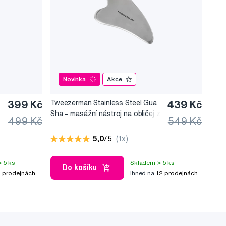
Novinka
Akce
399 Kč
Tweezerman Stainless Steel Gua
439 Kč
Sha –⁠⁠⁠⁠⁠⁠ masážní nástroj na obličej z
499 Kč
549 Kč
nerezové oceli
5,0
/5
(1x)
 5 ks
Skladem > 5 ks
Do košíku
 prodejnách
Ihned na
12 prodejnách