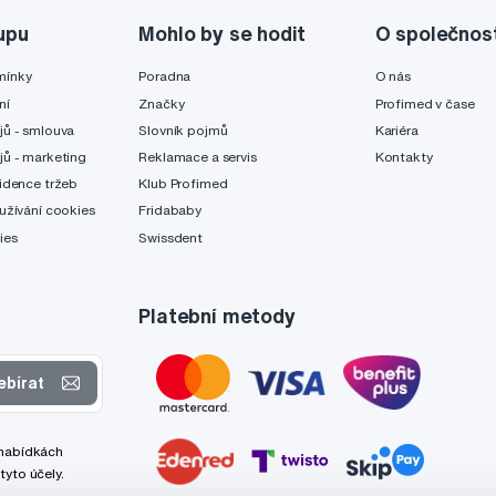
upu
Mohlo by se hodit
O společnos
mínky
Poradna
O nás
ní
Značky
Profimed v čase
jů - smlouva
Slovník pojmů
Kariéra
jů - marketing
Reklamace a servis
Kontakty
idence tržeb
Klub Profimed
užívání cookies
Fridababy
ies
Swissdent
Platební metody
ebírat
 nabídkách
tyto účely.