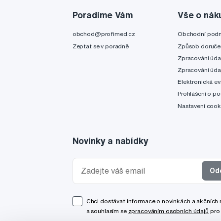
Poradíme Vám
Vše o nák
obchod@profimed.cz
Obchodní pod
Zeptat se v poradně
Způsob doruče
Zpracování úda
Zpracování úda
Elektronická ev
Prohlášení o po
Nastavení cook
Novinky a nabídky
Od
Chci dostávat informace o novinkách a akčních
a souhlasím se
zpracováním osobních údajů
pro 