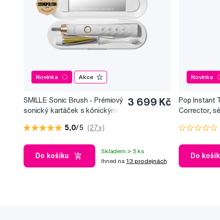
Novinka
Akce
Novinka
SMILLE Sonic Brush - Prémiový
3 699 Kč
Pop Instant 
sonický kartáček s kónickými
Corrector, s
vlákny SANGI, bílý
bělicí efekt, 
5,0
/5
(27x)
Skladem > 5 ks
Do košíku
Do koší
Ihned na
13 prodejnách