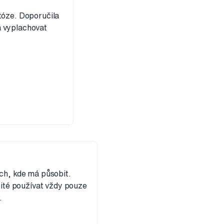
tóze. Doporučila
a vyplachovat
ech, kde má působit.
žité používat vždy pouze
.