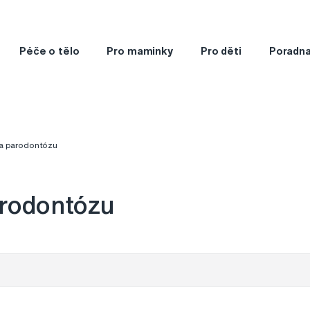
Péče o tělo
Pro maminky
Pro děti
Poradn
na parodontózu
arodontózu