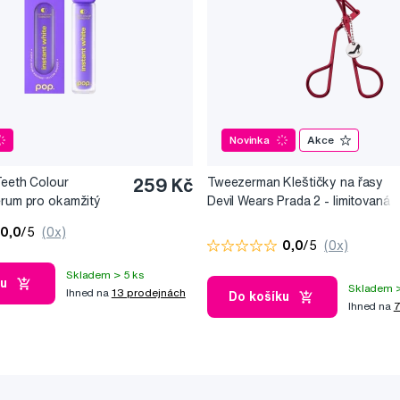
Novinka
Akce
Teeth Colour
259 Kč
Tweezerman Kleštičky na řasy
érum pro okamžitý
Devil Wears Prada 2 - limitovaná
10 ml
edice
0,0
/5
(0x)
0,0
/5
(0x)
Skladem > 5 ks
ku
Skladem >
Ihned na
13 prodejnách
Do košíku
Ihned na
7