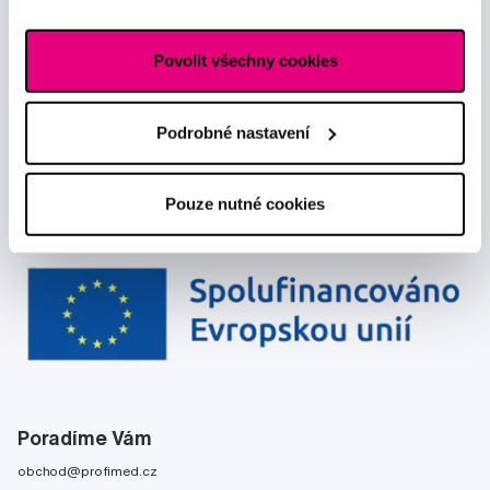
reklamním sítím naleznete
zde
.
Povolit všechny cookies
Podrobné nastavení
Pouze nutné cookies
Poradíme Vám
obchod@profimed.cz