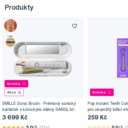
Produkty
Novinka
Akce
Novinka
SMILLE Sonic Brush - Prémiový sonický
Pop Instant Teeth Col
kartáček s kónickými vlákny SANGI, bílý
pro okamžitý bělicí ef
3 699 Kč
259 Kč
5,0
/5
(27x)
0,0
/5
(