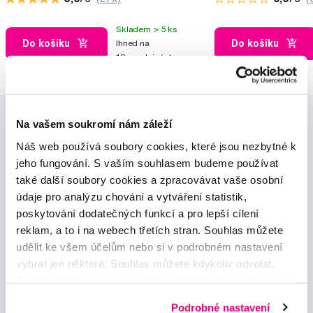
Skladem > 5 ks
Do košíku
Do košíku
Ihned na
13 prodejnách
Na vašem soukromí nám záleží
Náš web používá soubory cookies, které jsou nezbytné k
jeho fungování. S vaším souhlasem budeme používat
také další soubory cookies a zpracovávat vaše osobní
údaje pro analýzu chování a vytváření statistik,
Novinky a nabídky
poskytování dodatečných funkcí a pro lepší cílení
reklam, a to i na webech třetích stran. Souhlas můžete
Odebírat
udělit ke všem účelům nebo si v podrobném nastavení
vybrat jen některé. Souhlas můžete kdykoliv odvolat.
Podrobné informace o cookies, včetně informací o
Chci dostávat informace o novinkách a akčních nabídkách
předávání údajů o vašem chování na webu sociálním a
a souhlasím se
zpracováním osobních údajů
pro tyto účely.
Podrobné nastavení