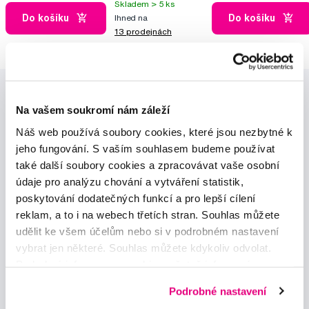
Skladem > 5 ks
Do košíku
Do košíku
Ihned na
13 prodejnách
Na vašem soukromí nám záleží
Náš web používá soubory cookies, které jsou nezbytné k
jeho fungování. S vaším souhlasem budeme používat
také další soubory cookies a zpracovávat vaše osobní
Novinky a nabídky
údaje pro analýzu chování a vytváření statistik,
poskytování dodatečných funkcí a pro lepší cílení
reklam, a to i na webech třetích stran. Souhlas můžete
Odebírat
udělit ke všem účelům nebo si v podrobném nastavení
vybrat jen některé. Souhlas můžete kdykoliv odvolat.
Chci dostávat informace o novinkách a akčních nabídkách
Podrobné informace o cookies, včetně informací o
a souhlasím se
zpracováním osobních údajů
pro tyto účely.
předávání údajů o vašem chování na webu sociálním a
Podrobné nastavení
reklamním sítím naleznete
zde
.