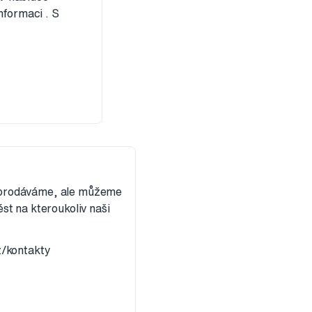
nformaci . S
eprodáváme, ale můžeme
st na kteroukoliv naši
z/kontakty