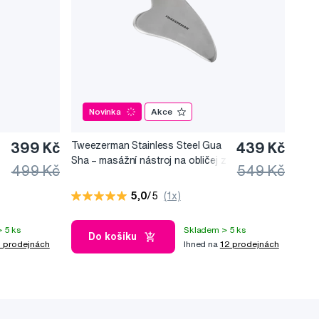
Novinka
Akce
399 Kč
Tweezerman Stainless Steel Gua
439 Kč
Sha –⁠⁠⁠⁠⁠⁠ masážní nástroj na obličej z
499 Kč
549 Kč
nerezové oceli
5,0
/5
(1x)
 5 ks
Skladem > 5 ks
Do košíku
 prodejnách
Ihned na
12 prodejnách