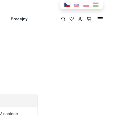
a
Prodejny
 V nabídce