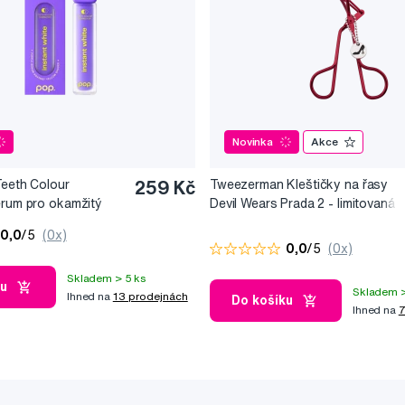
Novinka
Akce
Teeth Colour
259 Kč
Tweezerman Kleštičky na řasy
érum pro okamžitý
Devil Wears Prada 2 - limitovaná
10 ml
edice
0,0
/5
(0x)
0,0
/5
(0x)
Skladem > 5 ks
ku
Skladem >
Ihned na
13 prodejnách
Do košíku
Ihned na
7