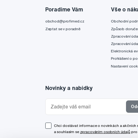
Poradíme Vám
Vše o nák
obchod@profimed.cz
Obchodní pod
Zeptat se v poradně
Způsob doruče
Zpracování úda
Zpracování úda
Elektronická ev
Prohlášení o po
Nastavení cook
Novinky a nabídky
Od
Chci dostávat informace o novinkách a akčních
a souhlasím se
zpracováním osobních údajů
pro 