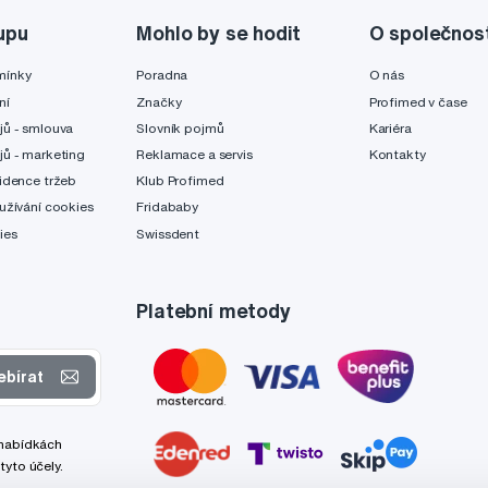
upu
Mohlo by se hodit
O společnos
mínky
Poradna
O nás
ní
Značky
Profimed v čase
jů - smlouva
Slovník pojmů
Kariéra
jů - marketing
Reklamace a servis
Kontakty
idence tržeb
Klub Profimed
užívání cookies
Fridababy
ies
Swissdent
Platební metody
ebírat
 nabídkách
tyto účely.