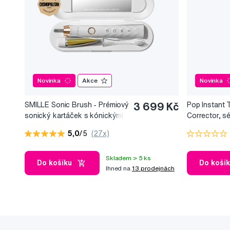
Novinka
Akce
Novinka
SMILLE Sonic Brush - Prémiový
3 699 Kč
Pop Instant 
sonický kartáček s kónickými
Corrector, s
vlákny SANGI, bílý
bělicí efekt, 
5,0
/5
(27x)
Skladem > 5 ks
Do košíku
Do koší
Ihned na
13 prodejnách