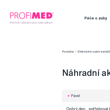
Péče o zuby
Poradna
Elektrické zubní kartáč
Náhradní a
Pavel
P
Dobrý den , potřeboval