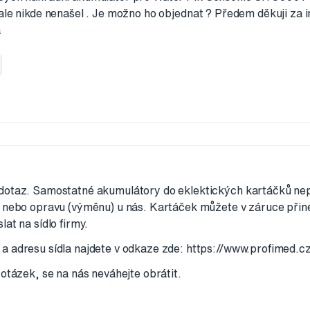
ale nikde nenašel . Je možno ho objednat ? Předem děkuji za i
a
dotaz. Samostatné akumulátory do eklektických kartáčků n
 nebo opravu (výměnu) u nás. Kartáček můžete v záruce přiné
at na sídlo firmy.
a adresu sídla najdete v odkaze zde: https://www.profimed.c
 otázek, se na nás neváhejte obrátit.