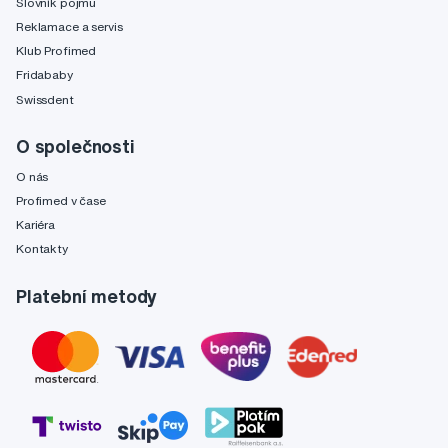
Slovník pojmů
Reklamace a servis
Klub Profimed
Fridababy
Swissdent
O společnosti
O nás
Profimed v čase
Kariéra
Kontakty
Platební metody