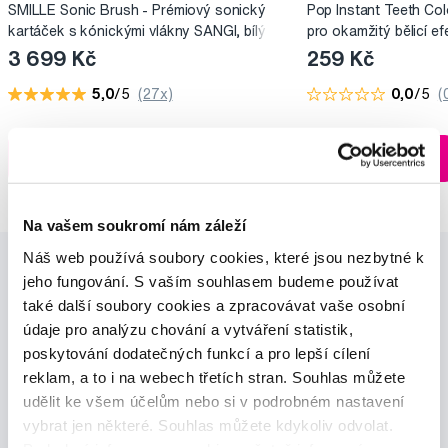
SMILLE Sonic Brush - Prémiový sonický
Pop Instant Teeth Col
kartáček s kónickými vlákny SANGI, bílý
pro okamžitý bělicí ef
3 699 Kč
259 Kč
5,0
/5
(27x)
0,0
/5
(
Skladem > 5 ks
Do košíku
Do košíku
Ihned na
13 prodejnách
Na vašem soukromí nám záleží
Náš web používá soubory cookies, které jsou nezbytné k
jeho fungování. S vaším souhlasem budeme používat
také další soubory cookies a zpracovávat vaše osobní
údaje pro analýzu chování a vytváření statistik,
poskytování dodatečných funkcí a pro lepší cílení
reklam, a to i na webech třetích stran. Souhlas můžete
Novinky a nabídky
udělit ke všem účelům nebo si v podrobném nastavení
vybrat jen některé. Souhlas můžete kdykoliv odvolat.
Odebírat