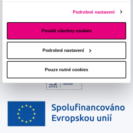
Podrobné informace o cookies, včetně informací o
předávání údajů o vašem chování na webu sociálním a
Podrobné nastavení
reklamním sítím naleznete
zde
.
Chci dostávat informace o novinkách a akčních nabídkách
a souhlasím se
zpracováním osobních údajů
pro tyto účely.
Povolit všechny cookies
Podrobné nastavení
Pouze nutné cookies