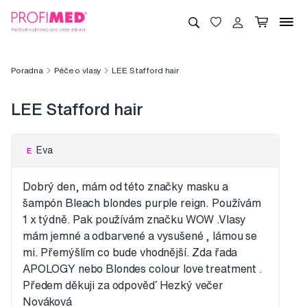
Poradna
Péče o vlasy
LEE Stafford hair
LEE Stafford hair
Eva
E
Dobrý den, mám od této značky masku a
šampón Bleach blondes purple reign. Používám
1 x týdně. Pak používám značku WOW .Vlasy
mám jemné a odbarvené a vysušené , lámou se
mi. Přemýšlím co bude vhodnější. Zda řada
APOLOGY nebo Blondes colour love treatment .
Předem děkuji za odpověď Hezký večer
Nováková