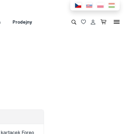
a
Prodejny
a kartacek Foreo