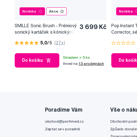
Novinka
Akce
Novinka
SMILLE Sonic Brush - Prémiový
3 699 Kč
Pop Instant 
sonický kartáček s kónickými
Corrector, s
vlákny SANGI, bílý
bělicí efekt, 
5,0
/5
(27x)
Skladem > 5 ks
Do košíku
Do koší
Ihned na
13 prodejnách
Poradíme Vám
Vše o nák
obchod@profimed.cz
Obchodní pod
Zeptat se v poradně
Způsob doruče
Zpracování úda