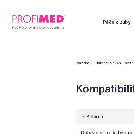
Péče o zuby
Poradna
Elektrické zubní kartáč
Kompatibili
Katerina
K
Dobry den, rada bych se 