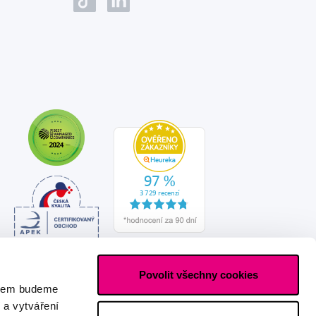
Povolit všechny cookies
asem budeme
 a vytváření