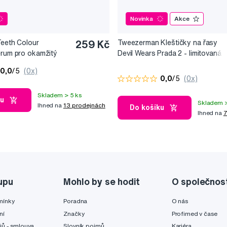
Novinka
Akce
Teeth Colour
259 Kč
Tweezerman Kleštičky na řasy
érum pro okamžitý
Devil Wears Prada 2 - limitovaná
10 ml
edice
0,0
/5
(0x)
0,0
/5
(0x)
Skladem > 5 ks
ku
Skladem >
Ihned na
13 prodejnách
Do košíku
Ihned na
7
upu
Mohlo by se hodit
O společnos
mínky
Poradna
O nás
ní
Značky
Profimed v čase
jů - smlouva
Slovník pojmů
Kariéra