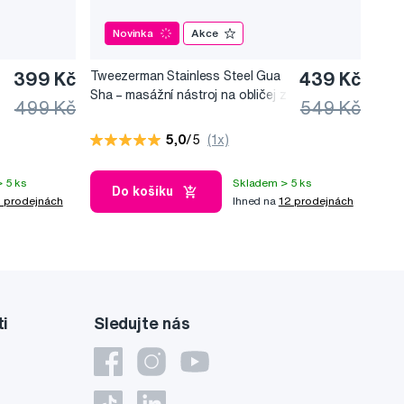
Novinka
Akce
399 Kč
Tweezerman Stainless Steel Gua
439 Kč
Sha –⁠⁠⁠⁠⁠⁠ masážní nástroj na obličej z
499 Kč
549 Kč
nerezové oceli
5,0
/5
(1x)
 5 ks
Skladem > 5 ks
Do košíku
 prodejnách
Ihned na
12 prodejnách
ti
Sledujte nás