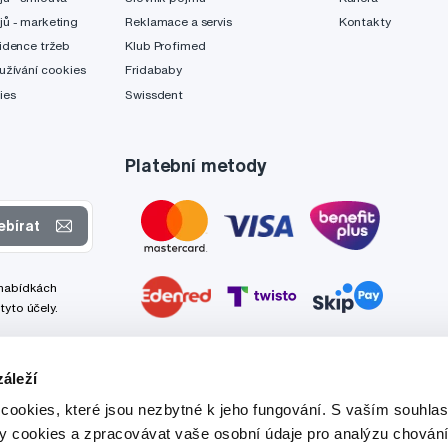
jů - marketing
Reklamace a servis
Kontakty
idence tržeb
Klub Profimed
užívání cookies
Fridababy
ies
Swissdent
Platební metody
ebírat
 nabídkách
tyto účely.
áleží
cookies, které jsou nezbytné k jeho fungování. S vaším souhl
ry cookies a zpracovávat vaše osobní údaje pro analýzu chování