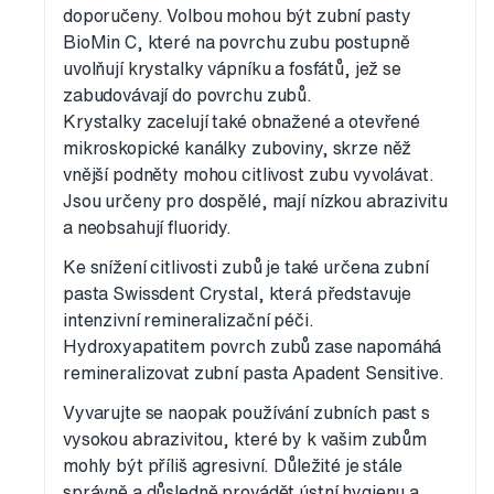
doporučeny. Volbou mohou být zubní pasty
BioMin C, které na povrchu zubu postupně
uvolňují krystalky vápníku a fosfátů, jež se
zabudovávají do povrchu zubů.
Krystalky zacelují také obnažené a otevřené
mikroskopické kanálky zuboviny, skrze něž
vnější podněty mohou citlivost zubu vyvolávat.
Jsou určeny pro dospělé, mají nízkou abrazivitu
a neobsahují fluoridy.
Ke snížení citlivosti zubů je také určena zubní
pasta Swissdent Crystal, která představuje
intenzivní remineralizační péči.
Hydroxyapatitem povrch zubů zase napomáhá
remineralizovat zubní pasta Apadent Sensitive.
Vyvarujte se naopak používání zubních past s
vysokou abrazivitou, které by k vašim zubům
mohly být příliš agresivní. Důležité je stále
správně a důsledně provádět ústní hygienu a