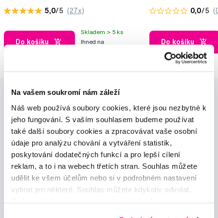
5,0
/5
(27x)
0,0
/5
(
Skladem > 5 ks
Do košíku
Do košíku
Ihned na
12 prodejnách
Na vašem soukromí nám záleží
Náš web používá soubory cookies, které jsou nezbytné k
jeho fungování. S vaším souhlasem budeme používat
také další soubory cookies a zpracovávat vaše osobní
údaje pro analýzu chování a vytváření statistik,
Novinky a nabídky
poskytování dodatečných funkcí a pro lepší cílení
reklam, a to i na webech třetích stran. Souhlas můžete
udělit ke všem účelům nebo si v podrobném nastavení
Odebírat
vybrat jen některé. Souhlas můžete kdykoliv odvolat.
Podrobné informace o cookies, včetně informací o
předávání údajů o vašem chování na webu sociálním a
Chci dostávat informace o novinkách a akčních nabídkách