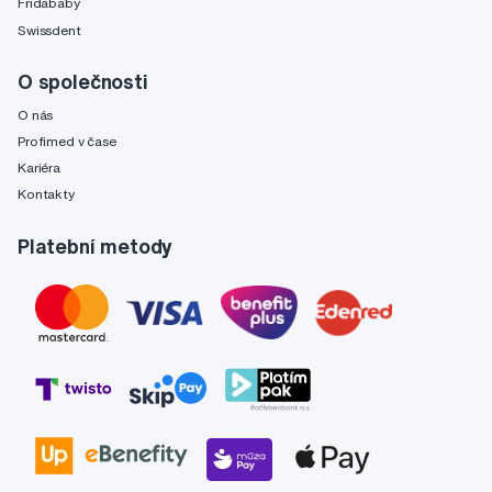
Fridababy
Swissdent
O společnosti
O nás
Profimed v čase
Kariéra
Kontakty
Platební metody