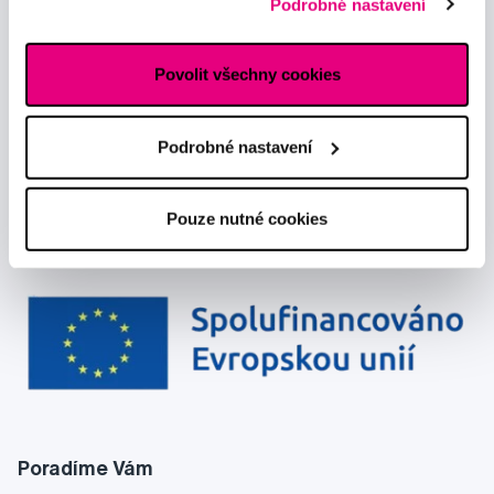
Podrobné nastavení
a souhlasím se
zpracováním osobních údajů
pro tyto účely.
reklamním sítím naleznete
zde
.
Povolit všechny cookies
Podrobné nastavení
Pouze nutné cookies
Poradíme Vám