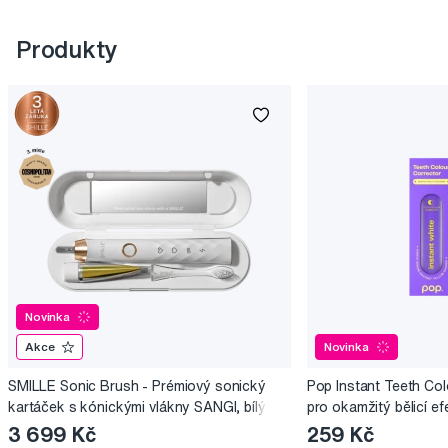
Produkty
Novinka
Akce
Novinka
SMILLE Sonic Brush - Prémiový sonický
Pop Instant Teeth Col
kartáček s kónickými vlákny SANGI, bílý
pro okamžitý bělicí ef
3 699 Kč
259 Kč