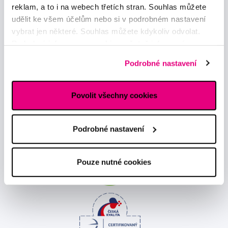
reklam, a to i na webech třetích stran. Souhlas můžete
udělit ke všem účelům nebo si v podrobném nastavení
vybrat jen některé. Souhlas můžete kdykoliv odvolat.
Podrobné informace o cookies, včetně informací o
Novinky a nabídky
předávání údajů o vašem chování na webu sociálním a
Podrobné nastavení
reklamním sítím naleznete
zde
.
Odebírat
Povolit všechny cookies
Chci dostávat informace o novinkách a akčních nabídkách
a souhlasím se
zpracováním osobních údajů
pro tyto účely.
Podrobné nastavení
Pouze nutné cookies