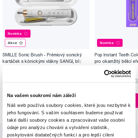
Novinka
Akce
Novinka
SMILLE Sonic Brush - Prémiový sonický
Pop Instant Teeth Col
kartáček s kónickými vlákny SANGI, bílý
pro okamžitý bělicí ef
3 699 Kč
259 Kč
5,0
/5
(27x)
0,0
/5
(
Skladem > 5 ks
Na vašem soukromí nám záleží
Do košíku
Do košíku
Ihned na
Náš web používá soubory cookies, které jsou nezbytné k
13 prodejnách
jeho fungování. S vaším souhlasem budeme používat
také další soubory cookies a zpracovávat vaše osobní
údaje pro analýzu chování a vytváření statistik,
poskytování dodatečných funkcí a pro lepší cílení