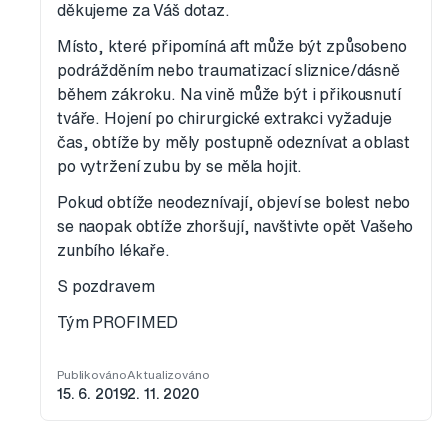
děkujeme za Váš dotaz.
Místo, které připomíná aft může být způsobeno
podrážděním nebo traumatizací sliznice/dásně
během zákroku. Na vině může být i přikousnutí
tváře. Hojení po chirurgické extrakci vyžaduje
čas, obtíže by měly postupně odeznívat a oblast
po vytržení zubu by se měla hojit.
Pokud obtíže neodeznívají, objeví se bolest nebo
se naopak obtíže zhoršují, navštivte opět Vašeho
zunbího lékaře.
S pozdravem
Tým PROFIMED
Publikováno
Aktualizováno
15. 6. 2019
2. 11. 2020