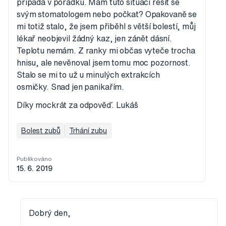
připadá v pořádku. Mám tuto situaci řešit se
svým stomatologem nebo počkat? Opakovaně se
mi totiž stalo, že jsem přiběhl s větší bolestí, můj
lékař neobjevil žádný kaz, jen zánět dásní.
Teplotu nemám. Z ranky mi občas vyteče trocha
hnisu, ale nevěnoval jsem tomu moc pozornost.
Stalo se mi to už u minulých extrakcích
osmičky. Snad jen panikařím.
Díky mockrát za odpověď. Lukáš
Bolest zubů
Trhání zubu
Publikováno
15. 6. 2019
Dobrý den,