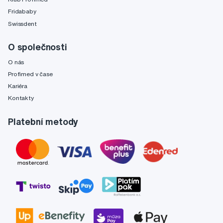
Fridababy
Swissdent
O společnosti
O nás
Profimed v čase
Kariéra
Kontakty
Platební metody