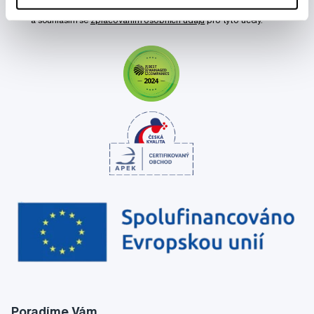
Chci dostávat informace o novinkách a akčních nabídkách
a souhlasím se
zpracováním osobních údajů
pro tyto účely.
Poradíme Vám