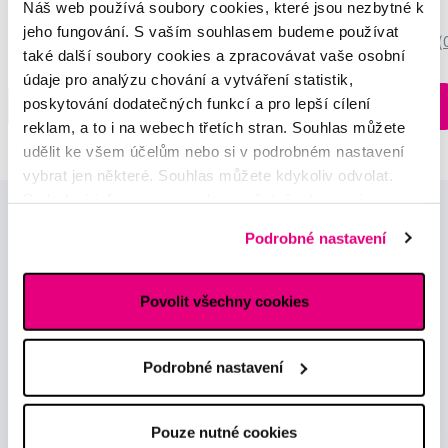
3 699 Kč
259 Kč
Náš web používá soubory cookies, které jsou nezbytné k
jeho fungování. S vaším souhlasem budeme používat
5,0
/5
(27x)
0,0
/5
(
také další soubory cookies a zpracovávat vaše osobní
údaje pro analýzu chování a vytváření statistik,
Skladem > 5 ks
poskytování dodatečných funkcí a pro lepší cílení
Do košíku
Do košíku
Ihned na
reklam, a to i na webech třetích stran. Souhlas můžete
12 prodejnách
udělit ke všem účelům nebo si v podrobném nastavení
vybrat jen některé. Souhlas můžete kdykoliv odvolat.
Podrobné informace o cookies, včetně informací o
předávání údajů o vašem chování na webu sociálním a
Podrobné nastavení
reklamním sítím naleznete
zde
.
Povolit všechny cookies
Novinky a nabídky
Podrobné nastavení
Odebírat
Pouze nutné cookies