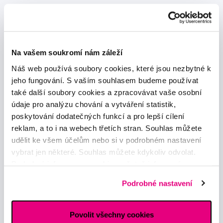
Na vašem soukromí nám záleží
Náš web používá soubory cookies, které jsou nezbytné k
Novinky a nabídky
jeho fungování. S vaším souhlasem budeme používat
také další soubory cookies a zpracovávat vaše osobní
Odebírat
údaje pro analýzu chování a vytváření statistik,
poskytování dodatečných funkcí a pro lepší cílení
reklam, a to i na webech třetích stran. Souhlas můžete
Chci dostávat informace o novinkách a akčních nabídkách
udělit ke všem účelům nebo si v podrobném nastavení
a souhlasím se
zpracováním osobních údajů
pro tyto účely.
vybrat jen některé. Souhlas můžete kdykoliv odvolat.
Podrobné informace o cookies, včetně informací o
předávání údajů o vašem chování na webu sociálním a
Podrobné nastavení
reklamním sítím naleznete
zde
.
Povolit všechny cookies