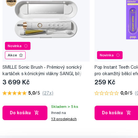
Novinka
Akce
Novinka
SMILLE Sonic Brush - Prémiový sonický
Pop Instant Teeth Col
kartáček s kónickými vlákny SANGI, bílý
pro okamžitý bělicí ef
3 699 Kč
259 Kč
5,0
/5
(27x)
0,0
/5
(
Skladem > 5 ks
Do košíku
Do košíku
Ihned na
13 prodejnách