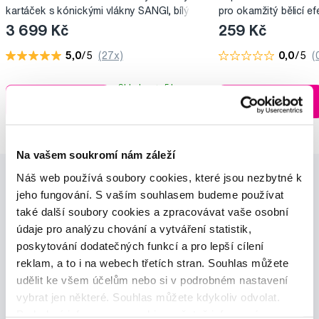
kartáček s kónickými vlákny SANGI, bílý
pro okamžitý bělicí ef
3 699 Kč
259 Kč
5,0
/5
(27x)
0,0
/5
(
Skladem > 5 ks
Do košíku
Do košíku
Ihned na
13 prodejnách
Na vašem soukromí nám záleží
Náš web používá soubory cookies, které jsou nezbytné k
jeho fungování. S vaším souhlasem budeme používat
také další soubory cookies a zpracovávat vaše osobní
údaje pro analýzu chování a vytváření statistik,
poskytování dodatečných funkcí a pro lepší cílení
reklam, a to i na webech třetích stran. Souhlas můžete
Novinky a nabídky
udělit ke všem účelům nebo si v podrobném nastavení
vybrat jen některé. Souhlas můžete kdykoliv odvolat.
Odebírat
Podrobné informace o cookies, včetně informací o