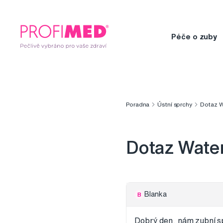
Péče o zuby
Poradna
Ústní sprchy
Dotaz W
Dotaz Water
Blanka
B
Dobrý den, nám zubní sp