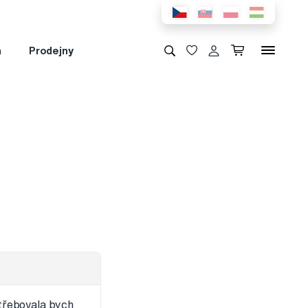
a
Prodejny
třebovala bych