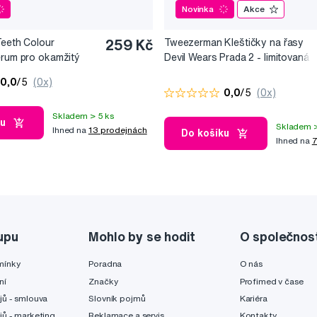
Novinka
Akce
Teeth Colour
259 Kč
Tweezerman Kleštičky na řasy
érum pro okamžitý
Devil Wears Prada 2 - limitovaná
10 ml
edice
0,0
/5
(0x)
0,0
/5
(0x)
Skladem > 5 ks
ku
Skladem >
Ihned na
13 prodejnách
Do košíku
Ihned na
7
upu
Mohlo by se hodit
O společnos
mínky
Poradna
O nás
ní
Značky
Profimed v čase
jů - smlouva
Slovník pojmů
Kariéra
jů - marketing
Reklamace a servis
Kontakty