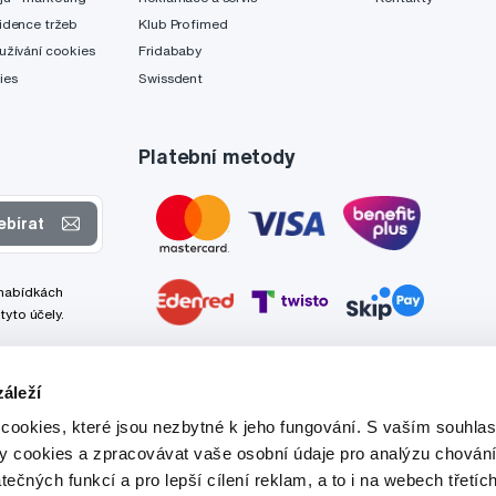
idence tržeb
Klub Profimed
užívání cookies
Fridababy
ies
Swissdent
Platební metody
ebírat
 nabídkách
tyto účely.
áleží
cookies, které jsou nezbytné k jeho fungování. S vaším souhl
ry cookies a zpracovávat vaše osobní údaje pro analýzu chování
tečných funkcí a pro lepší cílení reklam, a to i na webech třetíc