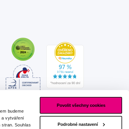
Povolit všechny cookies
asem budeme
 a vytváření
Podrobné nastavení
h stran. Souhlas