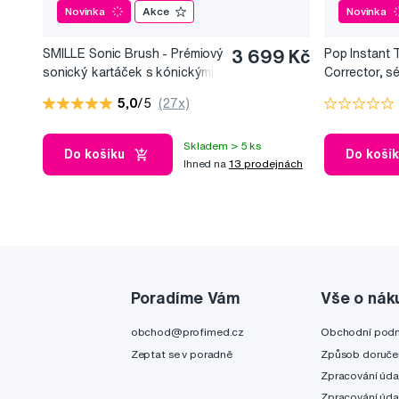
Novinka
Akce
Novinka
SMILLE Sonic Brush - Prémiový
3 699 Kč
Pop Instant 
sonický kartáček s kónickými
Corrector, s
vlákny SANGI, bílý
bělicí efekt, 
5,0
/5
(27x)
Skladem > 5 ks
Do košíku
Do koší
Ihned na
13 prodejnách
Poradíme Vám
Vše o nák
obchod@profimed.cz
Obchodní pod
Zeptat se v poradně
Způsob doruče
Zpracování úda
Zpracování úda