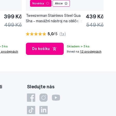
Novinka
Akce
399 Kč
Tweezerman Stainless Steel Gua
439 Kč
Sha –⁠⁠⁠⁠⁠⁠ masážní nástroj na obličej z
499 Kč
549 Kč
nerezové oceli
5,0
/5
(1x)
 5 ks
Skladem > 5 ks
Do košíku
 prodejnách
Ihned na
12 prodejnách
ti
Sledujte nás