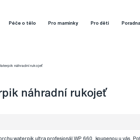
Péče o tělo
Pro maminky
Pro děti
Poradn
aterpik náhradní rukojeť
pik náhradní rukojeť
rchu waterpik ultra profesionál WP 660, koupenou u vás. Po