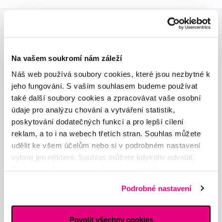
Na vašem soukromí nám záleží
Náš web používá soubory cookies, které jsou nezbytné k
Novinky a nabídky
jeho fungování. S vaším souhlasem budeme používat
také další soubory cookies a zpracovávat vaše osobní
údaje pro analýzu chování a vytváření statistik,
Odebírat
poskytování dodatečných funkcí a pro lepší cílení
reklam, a to i na webech třetích stran. Souhlas můžete
udělit ke všem účelům nebo si v podrobném nastavení
Chci dostávat informace o novinkách a akčních nabídkách
a souhlasím se
zpracováním osobních údajů
pro tyto účely.
vybrat jen některé. Souhlas můžete kdykoliv odvolat.
Podrobné informace o cookies, včetně informací o
předávání údajů o vašem chování na webu sociálním a
Podrobné nastavení
reklamním sítím naleznete
zde
.
Povolit všechny cookies