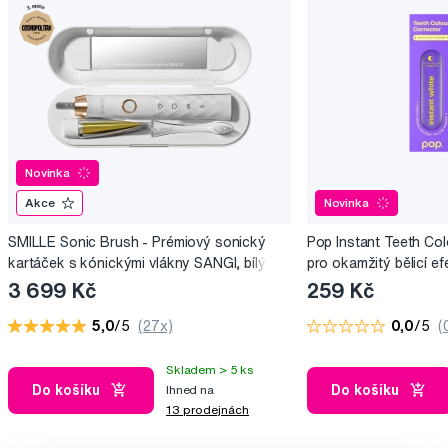
Novinka
Akce
Novinka
SMILLE Sonic Brush - Prémiový sonický
Pop Instant Teeth Col
kartáček s kónickými vlákny SANGI, bílý
pro okamžitý bělicí ef
3 699 Kč
259 Kč
5,0
/5
(27x)
0,0
/5
(
Skladem > 5 ks
Do košíku
Do košíku
Ihned na
13 prodejnách