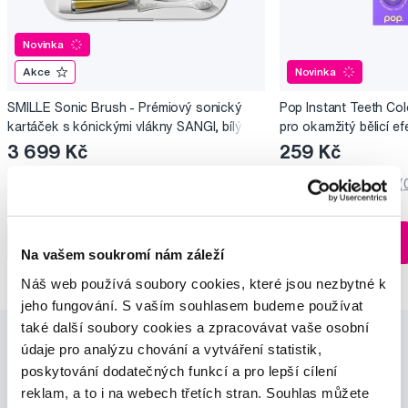
Novinka
Akce
Novinka
SMILLE Sonic Brush - Prémiový sonický
Pop Instant Teeth Col
kartáček s kónickými vlákny SANGI, bílý
pro okamžitý bělicí ef
3 699 Kč
259 Kč
5,0
/5
(27x)
0,0
/5
(
Skladem > 5 ks
Do košíku
Do košíku
Ihned na
Na vašem soukromí nám záleží
13 prodejnách
Náš web používá soubory cookies, které jsou nezbytné k
jeho fungování. S vaším souhlasem budeme používat
také další soubory cookies a zpracovávat vaše osobní
údaje pro analýzu chování a vytváření statistik,
poskytování dodatečných funkcí a pro lepší cílení
reklam, a to i na webech třetích stran. Souhlas můžete