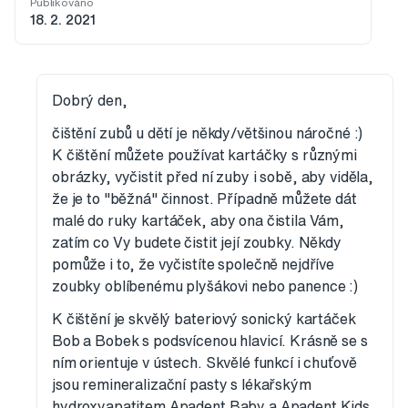
Publikováno
18. 2. 2021
Dobrý den,
čištění zubů u dětí je někdy/většinou náročné :)
K čištění můžete používat kartáčky s různými
obrázky, vyčistit před ní zuby i sobě, aby viděla,
že je to "běžná" činnost. Případně můžete dát
malé do ruky kartáček, aby ona čistila Vám,
zatím co Vy budete čistit její zoubky. Někdy
pomůže i to, že vyčistíte společně nejdříve
zoubky oblíbenému plyšákovi nebo panence :)
K čištění je skvělý bateriový sonický kartáček
Bob a Bobek s podsvícenou hlavicí. Krásně se s
ním orientuje v ústech. Skvělé funkcí i chuťově
jsou remineralizační pasty s lékařským
hydroxyapatitem Apadent Baby a Apadent Kids.