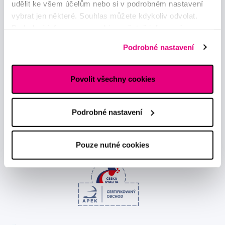
udělit ke všem účelům nebo si v podrobném nastavení
vybrat jen některé. Souhlas můžete kdykoliv odvolat.
Novinky a nabídky
Podrobné informace o cookies, včetně informací o
předávání údajů o vašem chování na webu sociálním a
Podrobné nastavení
reklamním sítím naleznete
zde
.
Odebírat
Povolit všechny cookies
Chci dostávat informace o novinkách a akčních nabídkách
a souhlasím se
zpracováním osobních údajů
pro tyto účely.
Podrobné nastavení
Pouze nutné cookies