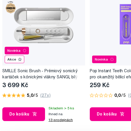
Novinka
Akce
Novinka
SMILLE Sonic Brush - Prémiový sonický
Pop Instant Teeth Col
kartáček s kónickými vlákny SANGI, bílý
pro okamžitý bělicí ef
3 699 Kč
259 Kč
5,0
/5
(27x)
0,0
/5
(
Skladem > 5 ks
Do košíku
Do košíku
Ihned na
13 prodejnách