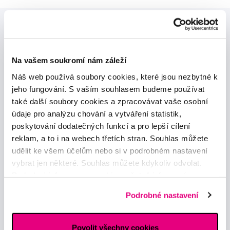
Na vašem soukromí nám záleží
Náš web používá soubory cookies, které jsou nezbytné k
Novinky a nabídky
jeho fungování. S vaším souhlasem budeme používat
také další soubory cookies a zpracovávat vaše osobní
údaje pro analýzu chování a vytváření statistik,
Odebírat
poskytování dodatečných funkcí a pro lepší cílení
reklam, a to i na webech třetích stran. Souhlas můžete
udělit ke všem účelům nebo si v podrobném nastavení
Chci dostávat informace o novinkách a akčních nabídkách
a souhlasím se
zpracováním osobních údajů
pro tyto účely.
vybrat jen některé. Souhlas můžete kdykoliv odvolat.
Podrobné informace o cookies, včetně informací o
předávání údajů o vašem chování na webu sociálním a
Podrobné nastavení
reklamním sítím naleznete
zde
.
Povolit všechny cookies