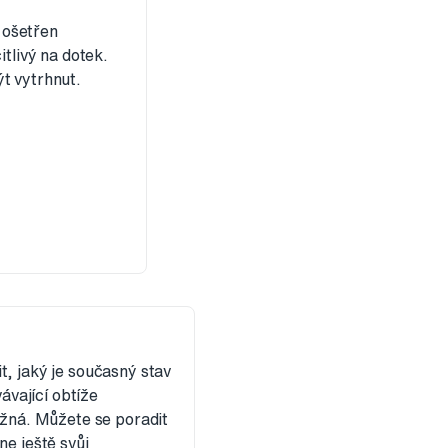
 ošetřen
itlivý na dotek.
t vytrhnut.
t, jaký je současný stav
ávající obtíže
ožná. Můžete se poradit
ne ještě svůj