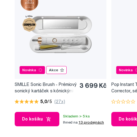
Novinka
Akce
Novinka
SMILLE Sonic Brush - Prémiový
3 699 Kč
Pop Instant 
sonický kartáček s kónickými
Corrector, s
vlákny SANGI, bílý
bělicí efekt, 
5,0
/5
(27x)
Skladem > 5 ks
Do košíku
Do koší
Ihned na
13 prodejnách