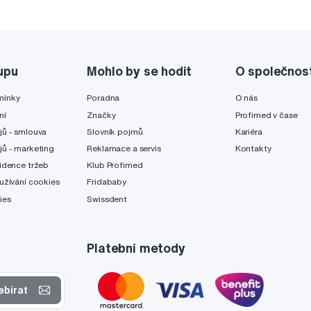
upu
Mohlo by se hodit
O společnos
mínky
Poradna
O nás
ní
Značky
Profimed v čase
jů - smlouva
Slovník pojmů
Kariéra
jů - marketing
Reklamace a servis
Kontakty
idence tržeb
Klub Profimed
užívání cookies
Fridababy
ies
Swissdent
Platební metody
ebírat