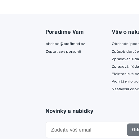
Poradíme Vám
Vše o nák
obchod@profimed.cz
Obchodní pod
Zeptat se v poradně
Způsob doruče
Zpracování úda
Zpracování úda
Elektronická ev
Prohlášení o po
Nastavení cook
Novinky a nabídky
Od