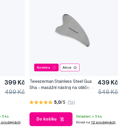
Novinka
Akce
399 Kč
Tweezerman Stainless Steel Gua
439 Kč
Sha –⁠⁠⁠⁠⁠⁠ masážní nástroj na obličej z
499 Kč
549 Kč
nerezové oceli
5,0
/5
(1x)
 5 ks
Skladem > 5 ks
Do košíku
 prodejnách
Ihned na
12 prodejnách