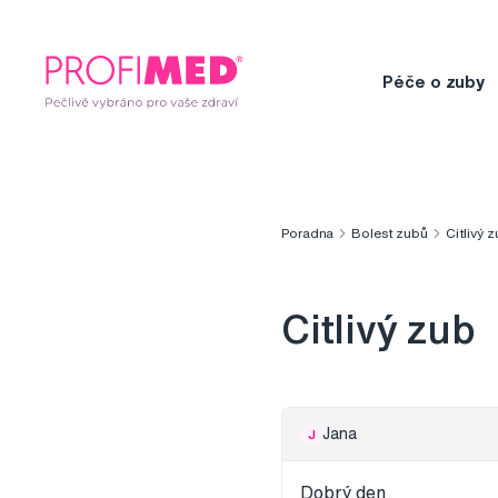
Péče o zuby
Poradna
Bolest zubů
Citlivý 
Citlivý zub
Jana
J
Dobrý den,