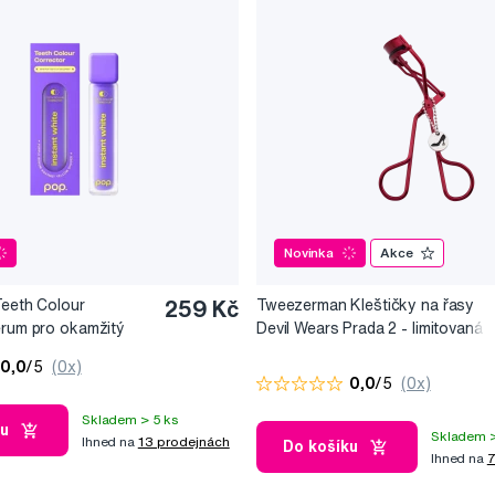
Novinka
Akce
Teeth Colour
259 Kč
Tweezerman Kleštičky na řasy
érum pro okamžitý
Devil Wears Prada 2 - limitovaná
10 ml
edice
0,0
/5
(0x)
0,0
/5
(0x)
Skladem > 5 ks
ku
Skladem >
Ihned na
13 prodejnách
Do košíku
Ihned na
7