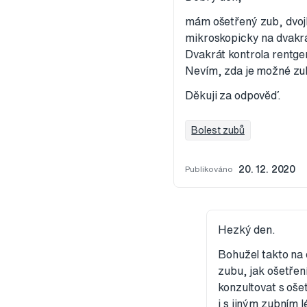
mám ošetřený zub, dvojk
mikroskopicky na dvakrát
Dvakrát kontrola rentge
Nevím, zda je možné zub
Děkuji za odpověď.
Bolest zubů
Publikováno
20. 12. 2020
Hezký den.
Bohužel takto na 
zubu, jak ošetření
konzultovat s oše
i s jiným zubním 