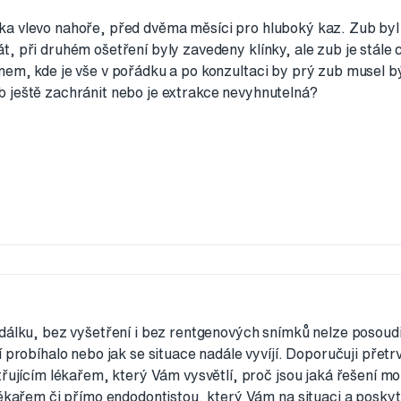
a vlevo nahoře, před dvěma měsíci pro hluboký kaz. Zub byl
, při druhém ošetření byly zavedeny klínky, ale zub je stále c
nem, kde je vše v pořádku a po konzultaci by prý zub musel bý
 ještě zachránit nebo je extrakce nevyhnutelná?
dálku, bez vyšetření i bez rentgenových snímků nelze posoudi
 probíhalo nebo jak se situace nadále vyvíjí. Doporučuji přetrv
třujícím lékařem, který Vám vysvětlí, proč jsou jaká řešení m
lékařem či přímo endodontistou, který Vám na situaci a poskyt