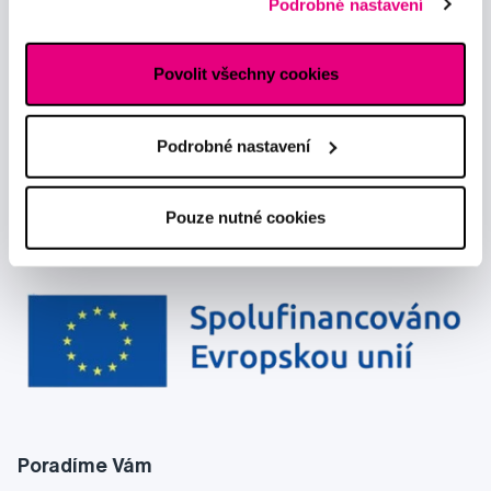
Podrobné nastavení
a souhlasím se
zpracováním osobních údajů
pro tyto účely.
reklamním sítím naleznete
zde
.
Povolit všechny cookies
Podrobné nastavení
Pouze nutné cookies
Poradíme Vám