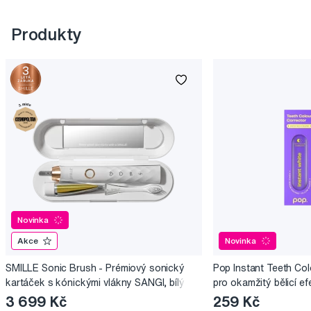
Produkty
Novinka
Akce
Novinka
SMILLE Sonic Brush - Prémiový sonický
Pop Instant Teeth Col
kartáček s kónickými vlákny SANGI, bílý
pro okamžitý bělicí ef
3 699 Kč
259 Kč