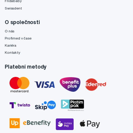
Fridababy
Swissdent
O společnosti
O nás
Profimed v čase
Kariéra
Kontakty
Platební metody