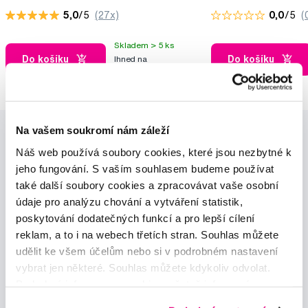
5,0
/5
(27x)
0,0
/5
(
Skladem > 5 ks
Do košíku
Do košíku
Ihned na
12 prodejnách
Na vašem soukromí nám záleží
Náš web používá soubory cookies, které jsou nezbytné k
jeho fungování. S vaším souhlasem budeme používat
také další soubory cookies a zpracovávat vaše osobní
údaje pro analýzu chování a vytváření statistik,
Novinky a nabídky
poskytování dodatečných funkcí a pro lepší cílení
reklam, a to i na webech třetích stran. Souhlas můžete
udělit ke všem účelům nebo si v podrobném nastavení
Odebírat
vybrat jen některé. Souhlas můžete kdykoliv odvolat.
Podrobné informace o cookies, včetně informací o
předávání údajů o vašem chování na webu sociálním a
Chci dostávat informace o novinkách a akčních nabídkách