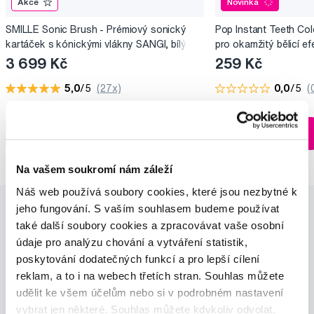
Akce
Novinka
SMILLE Sonic Brush - Prémiový sonický
Pop Instant Teeth Col
kartáček s kónickými vlákny SANGI, bílý
pro okamžitý bělicí ef
3 699 Kč
259 Kč
5,0
/5
(27x)
0,0
/5
(
Skladem > 5 ks
Do košíku
Do košíku
Ihned na
13 prodejnách
Na vašem soukromí nám záleží
Náš web používá soubory cookies, které jsou nezbytné k
jeho fungování. S vaším souhlasem budeme používat
také další soubory cookies a zpracovávat vaše osobní
údaje pro analýzu chování a vytváření statistik,
poskytování dodatečných funkcí a pro lepší cílení
reklam, a to i na webech třetích stran. Souhlas můžete
udělit ke všem účelům nebo si v podrobném nastavení
Novinky a nabídky
vybrat jen některé. Souhlas můžete kdykoliv odvolat.