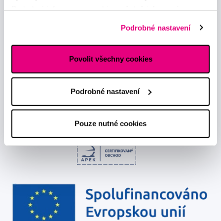
Podrobné informace o cookies, včetně informací o
Odebírat
předávání údajů o vašem chování na webu sociálním a
Podrobné nastavení
reklamním sítím naleznete
zde
.
Chci dostávat informace o novinkách a akčních nabídkách
a souhlasím se
zpracováním osobních údajů
pro tyto účely.
Povolit všechny cookies
Podrobné nastavení
Pouze nutné cookies