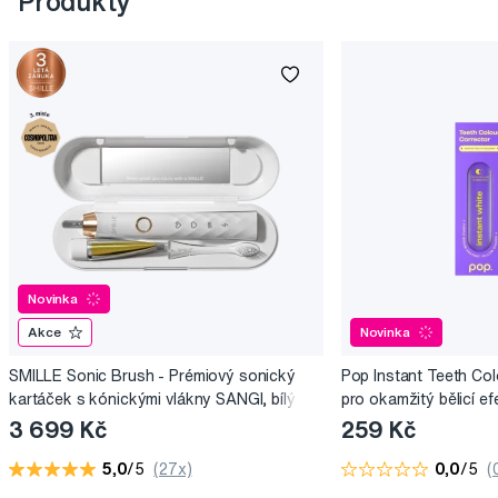
Produkty
Novinka
Akce
Novinka
SMILLE Sonic Brush - Prémiový sonický
Pop Instant Teeth Col
kartáček s kónickými vlákny SANGI, bílý
pro okamžitý bělicí ef
3 699 Kč
259 Kč
5,0
/5
(27x)
0,0
/5
(