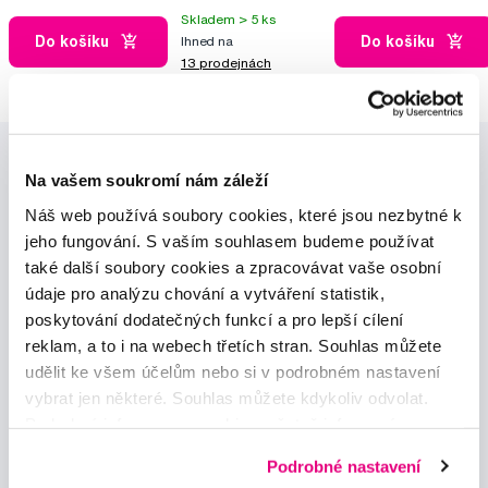
Skladem > 5 ks
Do košíku
Do košíku
Ihned na
13 prodejnách
Na vašem soukromí nám záleží
Náš web používá soubory cookies, které jsou nezbytné k
jeho fungování. S vaším souhlasem budeme používat
také další soubory cookies a zpracovávat vaše osobní
Novinky a nabídky
údaje pro analýzu chování a vytváření statistik,
poskytování dodatečných funkcí a pro lepší cílení
reklam, a to i na webech třetích stran. Souhlas můžete
Odebírat
udělit ke všem účelům nebo si v podrobném nastavení
vybrat jen některé. Souhlas můžete kdykoliv odvolat.
Podrobné informace o cookies, včetně informací o
Chci dostávat informace o novinkách a akčních nabídkách
a souhlasím se
zpracováním osobních údajů
pro tyto účely.
předávání údajů o vašem chování na webu sociálním a
Podrobné nastavení
reklamním sítím naleznete
zde
.