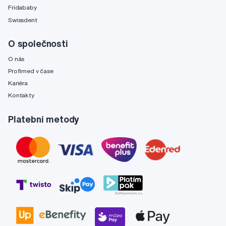
Fridababy
Swissdent
O společnosti
O nás
Profimed v čase
Kariéra
Kontakty
Platební metody