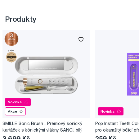
Produkty
Novinka
Akce
Novinka
SMILLE Sonic Brush - Prémiový sonický
Pop Instant Teeth Col
kartáček s kónickými vlákny SANGI, bílý
pro okamžitý bělicí ef
3 699 Kč
259 Kč