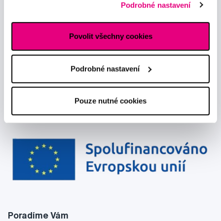
Chci dostávat informace o novinkách a akčních nabídkách
Podrobné nastavení
reklamním sítím naleznete
zde
.
a souhlasím se
zpracováním osobních údajů
pro tyto účely.
Povolit všechny cookies
Podrobné nastavení
Pouze nutné cookies
Poradíme Vám