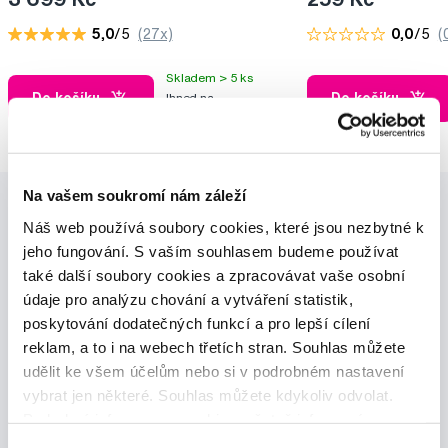
5,0
/5
(27x)
0,0
/5
(
Skladem > 5 ks
Do košíku
Do košíku
Ihned na
13 prodejnách
Na vašem soukromí nám záleží
Náš web používá soubory cookies, které jsou nezbytné k
jeho fungování. S vaším souhlasem budeme používat
také další soubory cookies a zpracovávat vaše osobní
údaje pro analýzu chování a vytváření statistik,
poskytování dodatečných funkcí a pro lepší cílení
Novinky a nabídky
reklam, a to i na webech třetích stran. Souhlas můžete
udělit ke všem účelům nebo si v podrobném nastavení
Odebírat
vybrat jen některé. Souhlas můžete kdykoliv odvolat.
Podrobné informace o cookies, včetně informací o
předávání údajů o vašem chování na webu sociálním a