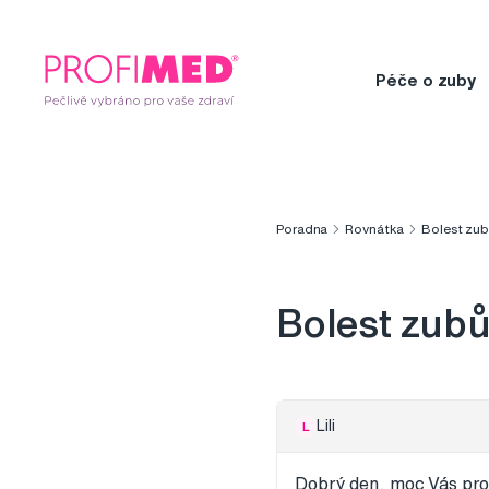
Péče o zuby
Poradna
Rovnátka
Bolest zubů
Bolest zubů,
Lili
L
Dobrý den, moc Vás prosí