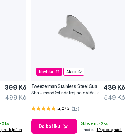
Novinka
Akce
399 Kč
Tweezerman Stainless Steel Gua
439 Kč
Sha –⁠⁠⁠⁠⁠⁠ masážní nástroj na obličej z
499 Kč
549 Kč
nerezové oceli
5,0
/5
(1x)
 5 ks
Skladem > 5 ks
Do košíku
 prodejnách
Ihned na
12 prodejnách