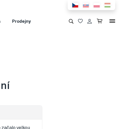
a
Prodejny
ání
e začalo velkou