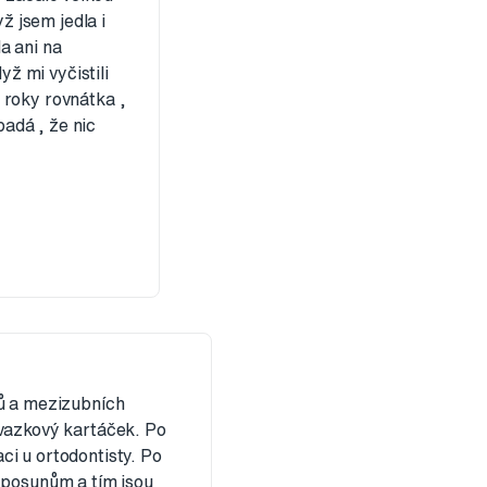
ž jsem jedla i
a ani na
yž mi vyčistili
 roky rovnátka ,
padá , že nic
bů a mezizubních
svazkový kartáček. Po
i u ortodontisty. Po
 posunům a tím jsou