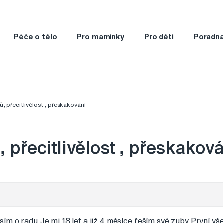
Péče o tělo
Pro maminky
Pro děti
Poradn
, přecitlivělost , přeskakování
 přecitlivělost , přeskakov
m o radu.Je mi 18 let a již 4 měsíce řeším své zuby.První vš