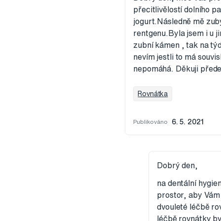
přecitlivělostí dolního p
jogurt.Následně mě zuby
rentgenu.Byla jsem i u ji
zubní kámen , tak na tý
nevím jestli to má souvis
nepomáhá. Děkuji před
Rovnátka
Publikováno
6. 5. 2021
Dobrý den,
na dentální hygie
prostor, aby Vám 
dvouleté léčbě ro
léčbě rovnátky by