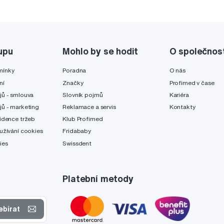
upu
Mohlo by se hodit
O společnos
mínky
Poradna
O nás
ní
Značky
Profimed v čase
jů - smlouva
Slovník pojmů
Kariéra
jů - marketing
Reklamace a servis
Kontakty
idence tržeb
Klub Profimed
užívání cookies
Fridababy
ies
Swissdent
Platební metody
ebírat