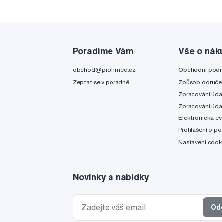
Poradíme Vám
Vše o nák
obchod@profimed.cz
Obchodní pod
Zeptat se v poradně
Způsob doruče
Zpracování úda
Zpracování úda
Elektronická ev
Prohlášení o po
Nastavení cook
Novinky a nabídky
Od