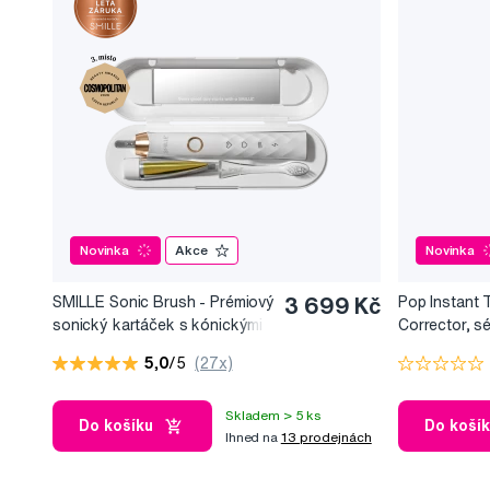
Novinka
Akce
Novinka
SMILLE Sonic Brush - Prémiový
3 699 Kč
Pop Instant 
sonický kartáček s kónickými
Corrector, s
vlákny SANGI, bílý
bělicí efekt, 
5,0
/5
(27x)
Skladem > 5 ks
Do košíku
Do koší
Ihned na
13 prodejnách