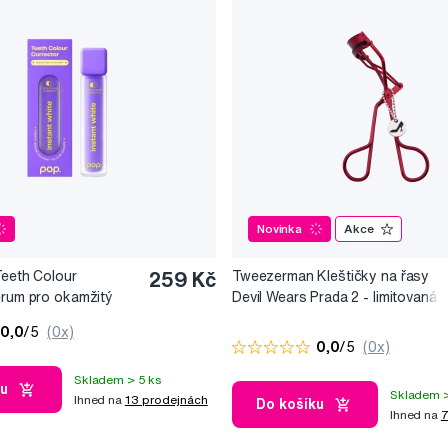
Novinka
Akce
Teeth Colour
259 Kč
Tweezerman Kleštičky na řasy
érum pro okamžitý
Devil Wears Prada 2 - limitovaná
10 ml
edice
0,0
/5
(0x)
0,0
/5
(0x)
Skladem > 5 ks
ku
Skladem >
Ihned na
13 prodejnách
Do košíku
Ihned na
7