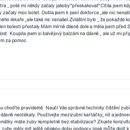
atra , poté mi někdy začaly jakoby"přeskakovat".Cítila jsem kdy
 začaly moc bolet. Došla jsem k paní doktorce ,ale nic nenašl
ného lékaře ,ale také nic nenašel.Zvláštní bylo , že pokaždé kd
den bolesti přestaly.Mám mírně dásně dole a měla jsem před 2
lost. Koupila jsem si šalvějový balzám na dásně , ale už mi při
em za pomoc.
nu choďte pravidelně. Naučí Vás správné techniky čištění zu
dásně neotékaly. Používejte mezizubní kartáčky, nit a jedno
vnátky máte zuby kompletně bez stabilizace? Zkuste konzultac
 zuby měly mít ještě nějakou dobu podporu jinak může dojít k