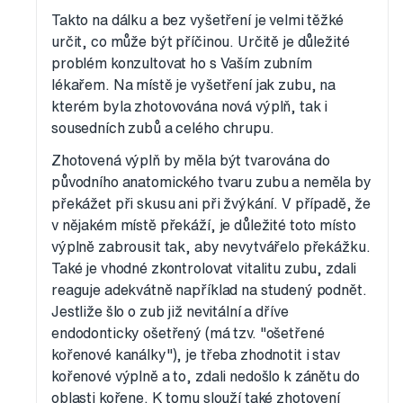
Takto na dálku a bez vyšetření je velmi těžké
určit, co může být příčinou. Určitě je důležité
problém konzultovat ho s Vaším zubním
lékařem. Na místě je vyšetření jak zubu, na
kterém byla zhotovována nová výplň, tak i
sousedních zubů a celého chrupu.
Zhotovená výplň by měla být tvarována do
původního anatomického tvaru zubu a neměla by
překážet při skusu ani při žvýkání. V případě, že
v nějakém místě překáží, je důležité toto místo
výplně zabrousit tak, aby nevytvářelo překážku.
Také je vhodné zkontrolovat vitalitu zubu, zdali
reaguje adekvátně například na studený podnět.
Jestliže šlo o zub již nevitální a dříve
endodonticky ošetřený (má tzv. "ošetřené
kořenové kanálky"), je třeba zhodnotit i stav
kořenové výplně a to, zdali nedošlo k zánětu do
oblasti kořene. K tomu slouží také zhotovení