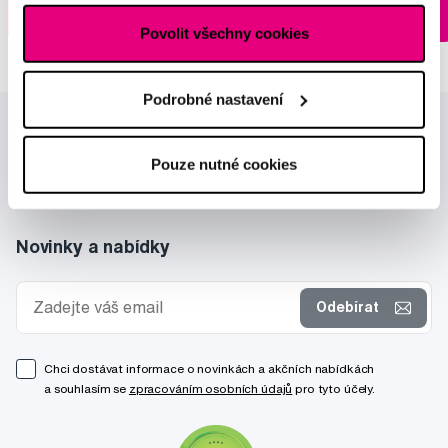
Do košíku
Do košíku
Ihned na
Povolit všechny cookies
13 prodejnách
Podrobné nastavení
Pouze nutné cookies
Novinky a nabídky
Odebírat
Chci dostávat informace o novinkách a akčních nabídkách
a souhlasím se
zpracováním osobních údajů
pro tyto účely.