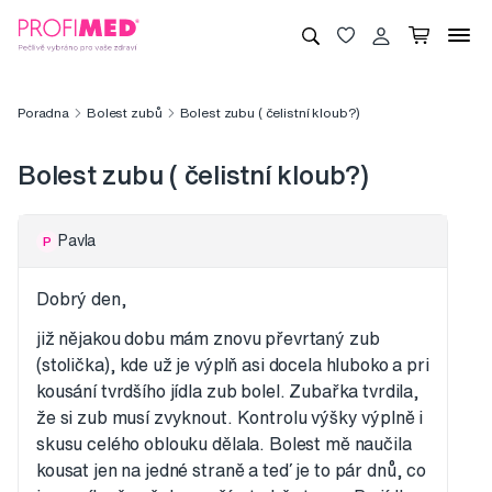
Poradna
Bolest zubů
Bolest zubu ( čelistní kloub?)
Bolest zubu ( čelistní kloub?)
Pavla
P
Dobrý den,
již nějakou dobu mám znovu převrtaný zub
(stolička), kde už je výplň asi docela hluboko a pri
kousání tvrdšího jídla zub bolel. Zubařka tvrdila,
že si zub musí zvyknout. Kontrolu výšky výplně i
skusu celého oblouku dělala. Bolest mě naučila
kousat jen na jedné straně a teď je to pár dnů, co