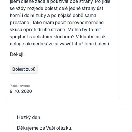
jsem cíleně začala používat obě strany. Po jídle
se vždy rozjede bolest celé jedné strany úst
horní i dolní zuby a po nějaké době sama
přestane. Také mám pocit nerovnoměrného
skusu oproti druhé straně. Mohlo by to mít
spojitost s čelistním kloubem? V kloubu nijak
nelupe ale nedokážu si vysvětlit příčinu bolestí.
Děkuji.
Bolest zubů
Publikováno
9. 10. 2020
Hezký den.
Děkujeme za Vaši otázku.