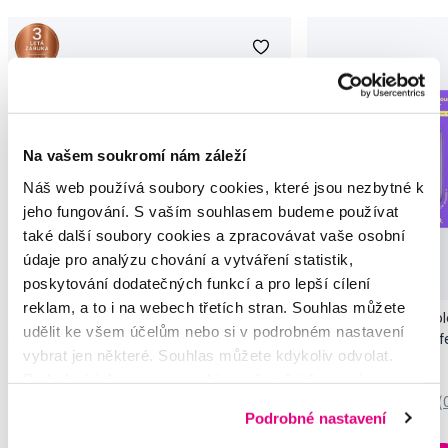
Na vašem soukromí nám záleží
Náš web používá soubory cookies, které jsou nezbytné k
jeho fungování. S vaším souhlasem budeme používat
také další soubory cookies a zpracovávat vaše osobní
Novinka
údaje pro analýzu chování a vytváření statistik,
Akce
Novinka
poskytování dodatečných funkcí a pro lepší cílení
reklam, a to i na webech třetích stran. Souhlas můžete
SMILLE Sonic Brush - Prémiový sonický
Pop Instant Teeth Col
udělit ke všem účelům nebo si v podrobném nastavení
kartáček s kónickými vlákny SANGI, bílý
pro okamžitý bělicí ef
vybrat jen některé. Souhlas můžete kdykoliv odvolat.
3 699 Kč
259 Kč
Podrobné informace o cookies, včetně informací o
předávání údajů o vašem chování na webu sociálním a
5,0
/5
(27x)
0,0
/5
(
Podrobné nastavení
reklamním sítím naleznete
zde
.
Skladem > 5 ks