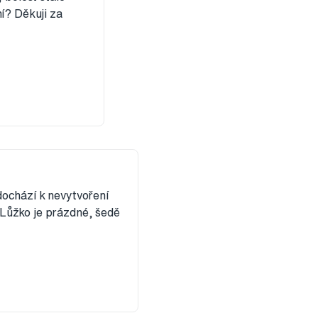
í? Děkuji za
dochází k nevytvoření
. Lůžko je prázdné, šedě