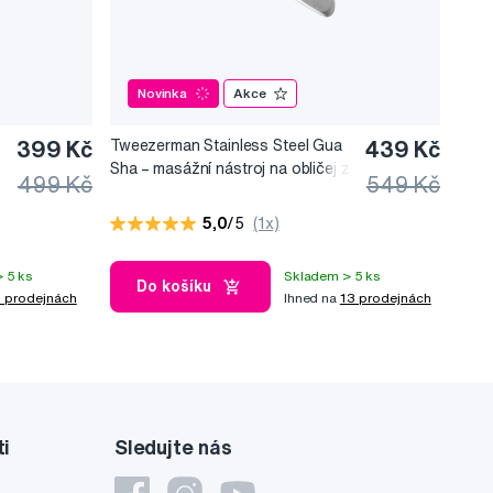
Novinka
Akce
399 Kč
Tweezerman Stainless Steel Gua
439 Kč
Sha –⁠⁠⁠⁠⁠⁠ masážní nástroj na obličej z
499 Kč
549 Kč
nerezové oceli
5,0
/5
(1x)
 5 ks
Skladem > 5 ks
Do košíku
 prodejnách
Ihned na
13 prodejnách
ti
Sledujte nás