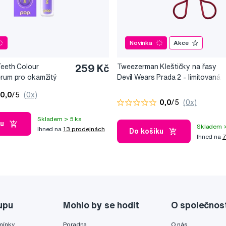
Novinka
Akce
Teeth Colour
259 Kč
Tweezerman Kleštičky na řasy
érum pro okamžitý
Devil Wears Prada 2 - limitovaná
10 ml
edice
0,0
/5
(0x)
0,0
/5
(0x)
Skladem > 5 ks
ku
Skladem >
Ihned na
13 prodejnách
Do košíku
Ihned na
7
upu
Mohlo by se hodit
O společnos
mínky
Poradna
O nás