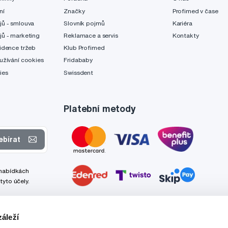
ní
Značky
Profimed v čase
jů - smlouva
Slovník pojmů
Kariéra
jů - marketing
Reklamace a servis
Kontakty
idence tržeb
Klub Profimed
užívání cookies
Fridababy
ies
Swissdent
Platební metody
ebírat
 nabídkách
tyto účely.
áleží