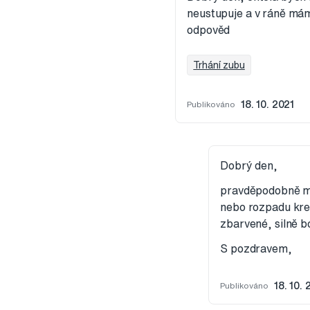
neustupuje a v ráně mám 
odpověd
Trhání zubu
Publikováno
18. 10. 2021
Dobrý den,
pravděpodobně mát
nebo rozpadu krevn
zbarvené, silně b
S pozdravem,
Publikováno
18. 10. 