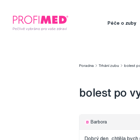
Péče o zuby
Poradna
Trhání zubu
bolest p
bolest po v
Barbora
B
Dobrý den, chtěla bych s