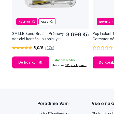
Novinka
Akce
Novinka
SMILLE Sonic Brush - Prémiový
3 699 Kč
Pop Instant 
sonický kartáček s kónickými
Corrector, s
vlákny SANGI, bílý
bělicí efekt, 
5,0
/5
(27x)
Skladem > 5 ks
Do košíku
Do koší
Ihned na
12 prodejnách
Poradíme Vám
Vše o nák
obchod@profimed.cz
Obchodní pod