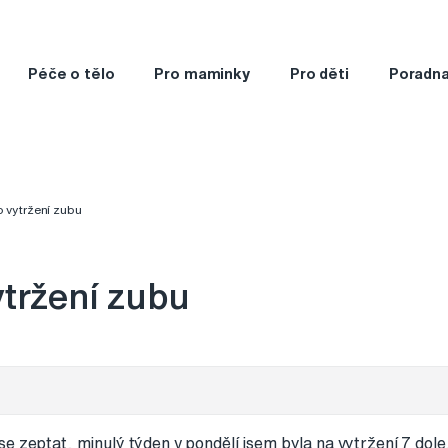
Péče o tělo
Pro maminky
Pro děti
Poradn
o vytržení zubu
ytržení zubu
e zeptat, minulý týden v pondělí jsem byla na vytržení 7 dole,