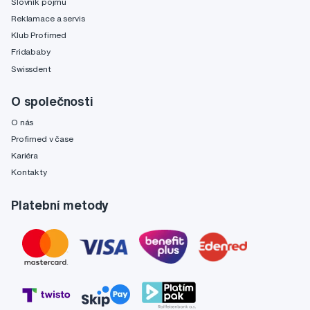
Slovník pojmů
Reklamace a servis
Klub Profimed
Fridababy
Swissdent
O společnosti
O nás
Profimed v čase
Kariéra
Kontakty
Platební metody