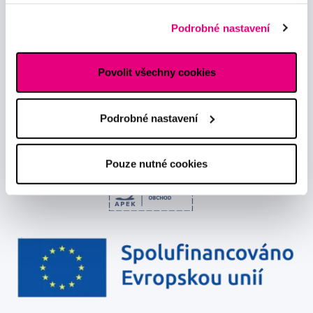
Podrobné informace o cookies, včetně informací o
předávání údajů o vašem chování na webu sociálním a
Podrobné nastavení
reklamním sítím naleznete
zde
.
Chci dostávat informace o novinkách a akčních nabídkách
a souhlasím se
zpracováním osobních údajů
pro tyto účely.
Povolit všechny cookies
Podrobné nastavení
Pouze nutné cookies