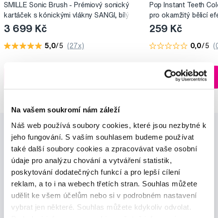
SMILLE Sonic Brush - Prémiový sonický
Pop Instant Teeth Col
kartáček s kónickými vlákny SANGI, bílý
pro okamžitý bělicí ef
3 699 Kč
259 Kč
5,0
/5
(27x)
0,0
/5
(
Skladem > 5 ks
Do košíku
Do košíku
Ihned na
13 prodejnách
Na vašem soukromí nám záleží
Náš web používá soubory cookies, které jsou nezbytné k
jeho fungování. S vaším souhlasem budeme používat
také další soubory cookies a zpracovávat vaše osobní
údaje pro analýzu chování a vytváření statistik,
poskytování dodatečných funkcí a pro lepší cílení
reklam, a to i na webech třetích stran. Souhlas můžete
Novinky a nabídky
udělit ke všem účelům nebo si v podrobném nastavení
vybrat jen některé. Souhlas můžete kdykoliv odvolat.
Odebírat