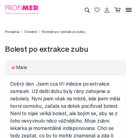
Poradna
Ostatní
Bolest po extrakce zubu
Bolest po extrakce zubu
Marie
M
Dobrý den. Jsem cca tři měsíce po extrakce
osmicek. Už delší dobu byly rány zahojene a
nebolely. Nyní jsem však na místě, kde jsem měla
horni osmicku, začala na dotek pociťovat bolest.
Není to nijak velká bolest, ale bojím se, aby se z
toho nevyvinulo něco vážnějšího. Moje zubni
lekarka je momentálně indisponovana. Chci se
tedy zeptat, co by to mohlo znamenat a zda-li