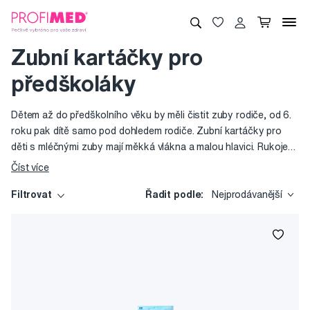
Zubní kartáčky pro
předškoláky
Dětem až do předškolního věku by měli čistit zuby rodiče, od 6.
roku pak dítě samo pod dohledem rodiče. Zubní kartáčky pro
děti s mléčnými zuby mají měkká vlákna a malou hlavici. Rukojeť
může být prodloužena tak, aby ji snadno uchopilo dítě spolu s
Číst více
rodičem a učilo se tak správné technice. Zubní kartáčky pro
předškoláky jsou barevné, hravé či s veselými motivy, aby děti
Filtrovat
Řadit podle:
Nejprodávanější
motivovaly k používání.