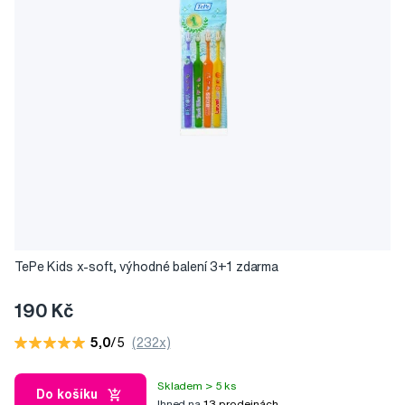
TePe Kids x-soft, výhodné balení 3+1 zdarma
190 Kč
5,0
/5
(232x)
Skladem > 5 ks
Do košíku
Ihned na
13 prodejnách