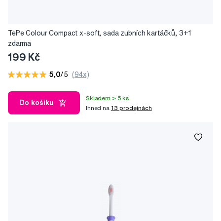
TePe Colour Compact x-soft, sada zubních kartáčků, 3+1
zdarma
199 Kč
5,0
/5
(94x)
Skladem > 5 ks
Do košíku
Ihned na
13 prodejnách