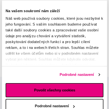
MDDr. Tomáš Pražák
Odborná zubní konzultace –
Na vašem soukromí nám záleží
parodontologie
Náš web používá soubory cookies, které jsou nezbytné k
jeho fungování. S vaším souhlasem budeme používat
Alena Růžičková
také další soubory cookies a zpracovávat vaše osobní
odborná konzultace dětského
údaje pro analýzu chování a vytváření statistik,
sortimentu
poskytování dodatečných funkcí a pro lepší cílení
reklam, a to i na webech třetích stran. Souhlas můžete
MUDr. Alžběta Smetanová
udělit ke všem účelům nebo si v podrobném nastavení
atestovaná lékařka
vybrat jen některé. Souhlas můžete kdykoliv odvolat.
dermatovenerologie
Podrobné informace o cookies, včetně informací o
předávání údajů o vašem chování na webu sociálním a
Podrobné nastavení
reklamním sítím naleznete
zde
.
Povolit všechny cookies
Podrobné nastavení