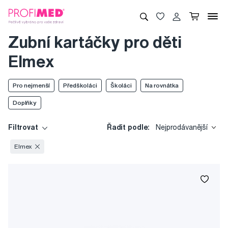
Zubní kartáčky pro děti
Elmex
Pro nejmenší
Předškoláci
Školáci
Na rovnátka
Doplňky
Filtrovat
Řadit podle:
Nejprodávanější
Elmex