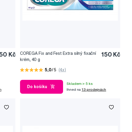
50 Kč
COREGA Fix and Fest Extra silný fixační
150 Kč
krém, 40 g
5,0
/5
(4x)
Skladem > 5 ks
Do košíku
h
Ihned na
13 prodejnách