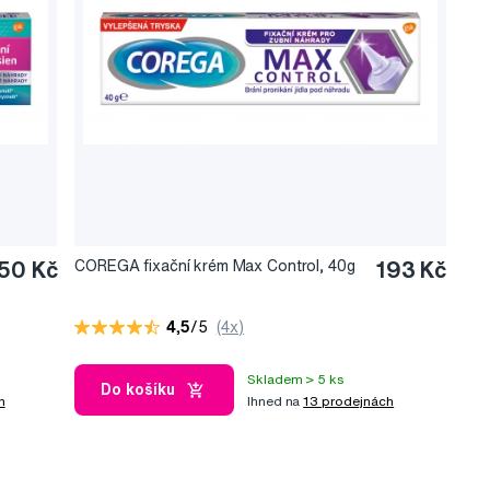
50 Kč
COREGA fixační krém Max Control, 40g
193 Kč
4,5
/5
(4x)
Skladem > 5 ks
Do košíku
h
Ihned na
13 prodejnách