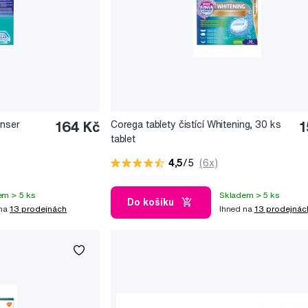
anser
164 Kč
Corega tablety čistící Whitening, 30 ks
1
tablet
4,5
/5
(6x)
em > 5 ks
Skladem > 5 ks
Do košíku
 na
13 prodejnách
Ihned na
13 prodejnác