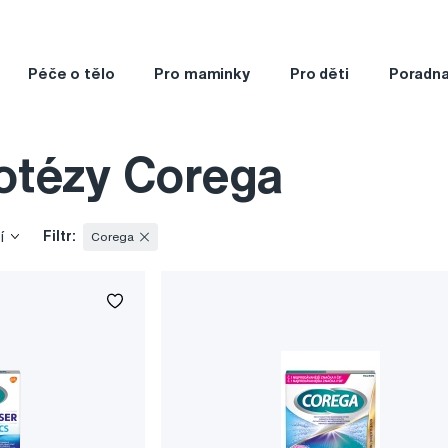
Péče o tělo
Pro maminky
Pro děti
Poradn
otézy Corega
Filtr:
í
Corega