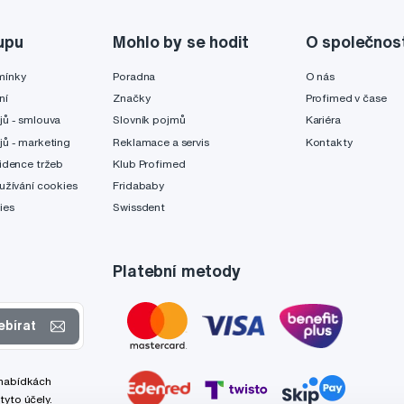
upu
Mohlo by se hodit
O společnos
mínky
Poradna
O nás
ní
Značky
Profimed v čase
jů - smlouva
Slovník pojmů
Kariéra
jů - marketing
Reklamace a servis
Kontakty
idence tržeb
Klub Profimed
užívání cookies
Fridababy
ies
Swissdent
Platební metody
ebírat
 nabídkách
tyto účely.