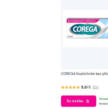
COREGA fixační krém bez přích
5,0
/5
(2x)
Sklad
Do košíku
Ihned