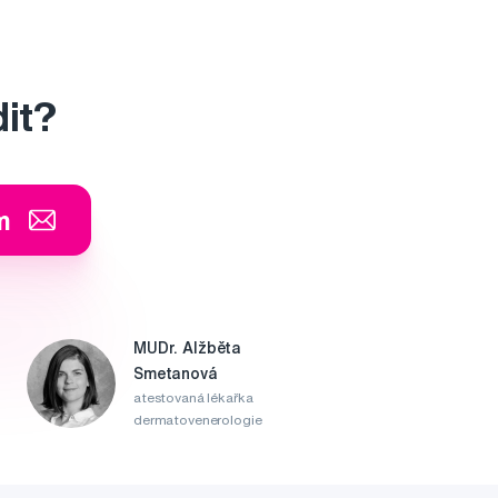
dit?
m
MUDr. Alžběta
Smetanová
atestovaná lékařka
dermatovenerologie