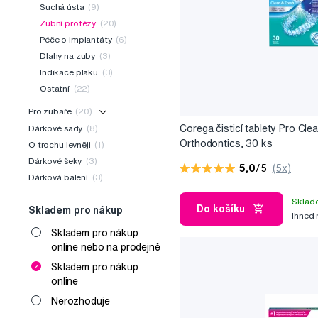
Suchá ústa
(9)
Zubní protézy
(20)
Péče o implantáty
(6)
Dlahy na zuby
(3)
Indikace plaku
(3)
Ostatní
(22)
Pro zubaře
(20)
Corega čisticí tablety Pro Cle
Dárkové sady
(8)
Orthodontics, 30 ks
O trochu levněji
(1)
Dárkové šeky
(3)
5,0
/5
(5x)
Dárková balení
(3)
Sklad
Do košíku
Skladem pro nákup
Ihned
Skladem pro nákup
online nebo na prodejně
Skladem pro nákup
online
Nerozhoduje