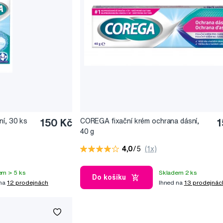
ní, 30 ks
150 Kč
COREGA fixační krém ochrana dásní,
1
40 g
4,0
/5
(1x)
em > 5 ks
Skladem 2 ks
Do košíku
 na
12 prodejnách
Ihned na
13 prodejnác