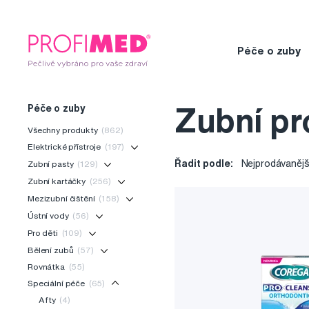
Péče o zuby
Péče o zuby
Zubní pr
Všechny produkty
(862)
Elektrické přístroje
(197)
Řadit podle:
Nejprodávanějš
Zubní pasty
(129)
Zubní kartáčky
(256)
Mezizubní čištění
(158)
Ústní vody
(56)
Pro děti
(109)
Bělení zubů
(57)
Rovnátka
(55)
Speciální péče
(65)
Afty
(4)