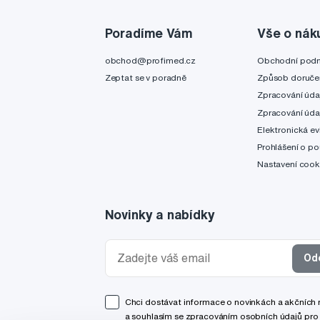
Poradíme Vám
Vše o nák
obchod@profimed.cz
Obchodní pod
Zeptat se v poradně
Způsob doruče
Zpracování úda
Zpracování úda
Elektronická ev
Prohlášení o po
Nastavení cook
Novinky a nabídky
Od
Chci dostávat informace o novinkách a akčních
a souhlasím se
zpracováním osobních údajů
pro 