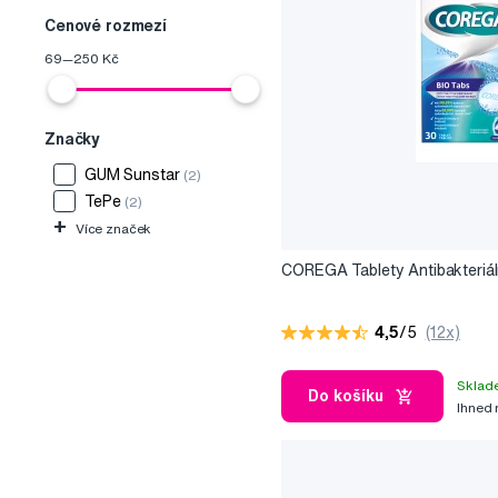
Cenové rozmezí
69
—
250
Kč
Značky
GUM Sunstar
(2)
TePe
(2)
+
Více značek
COREGA Tablety Antibakteriál
4,5
/5
(12x)
Sklad
Do košíku
Ihned