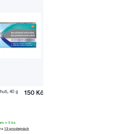
uti, 40 g
150 Kč
em > 5 ks
 na
13 prodejnách