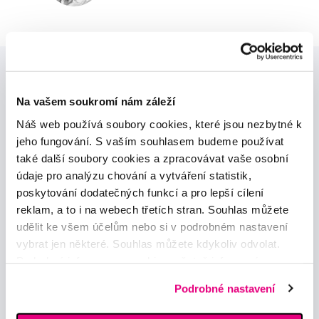
Na vašem soukromí nám záleží
Náš web používá soubory cookies, které jsou nezbytné k
jeho fungování. S vaším souhlasem budeme používat
Novinky a nabídky
také další soubory cookies a zpracovávat vaše osobní
údaje pro analýzu chování a vytváření statistik,
poskytování dodatečných funkcí a pro lepší cílení
Odebírat
reklam, a to i na webech třetích stran. Souhlas můžete
udělit ke všem účelům nebo si v podrobném nastavení
vybrat jen některé. Souhlas můžete kdykoliv odvolat.
Chci dostávat informace o novinkách a akčních nabídkách
a souhlasím se
zpracováním osobních údajů
pro tyto účely.
Podrobné informace o cookies, včetně informací o
předávání údajů o vašem chování na webu sociálním a
Podrobné nastavení
reklamním sítím naleznete
zde
.