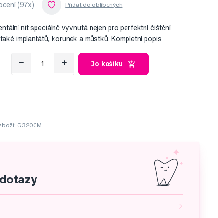
cení (97x)
ální nit speciálně vyvinutá nejen pro perfektní čištění
 také implantátů, korunek a můstků.
Kompletní popis
Do košíku
zboží: G3200M
 dotazy