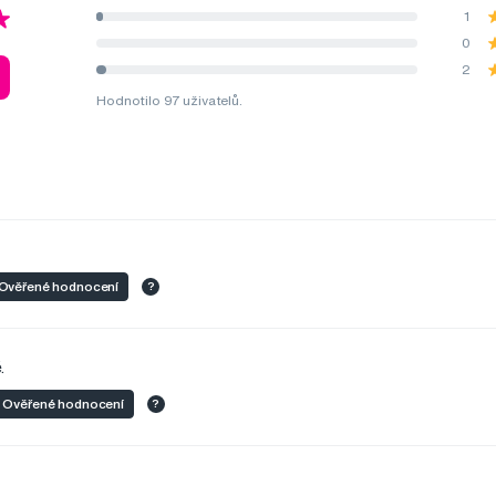
1
0
2
Hodnotilo 97 uživatelů.
Ověřené hodnocení
?
.
Ověřené hodnocení
?