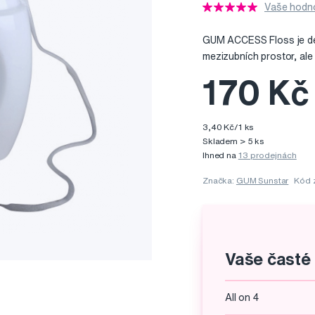
Vaše hodno
GUM ACCESS Floss je dent
mezizubních prostor, ale
170 Kč
3,40 Kč/1 ks
Skladem > 5 ks
Ihned na
13 prodejnách
Značka:
GUM Sunstar
Kód 
Vaše časté
All on 4