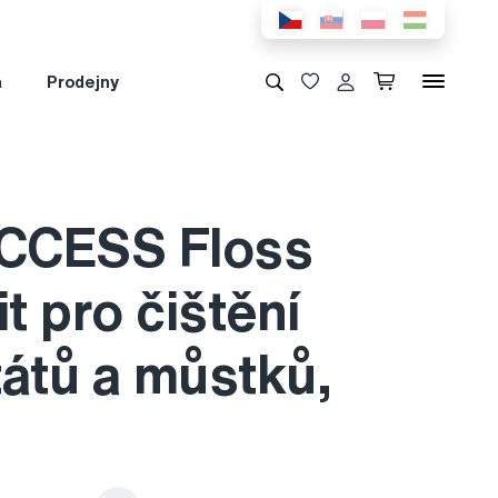
a
Prodejny
CCESS Floss
it pro čištění
tátů a můstků,