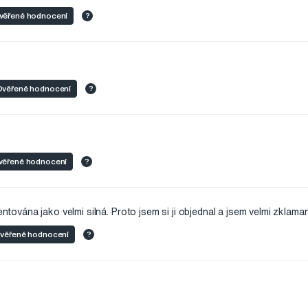
věřené hodnocení
?
věřené hodnocení
?
věřené hodnocení
?
zentována jako velmi silná. Proto jsem si ji objednal a jsem velmi zklama
věřené hodnocení
?