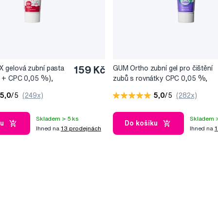
gelová zubní pasta
159 Kč
GUM Ortho zubní gel pro čištění
 + CPC 0,05 %),
zubů s rovnátky CPC 0,05 %,
75 ml
5,0
/5
(249x)
5,0
/5
(282x)
Skladem > 5 ks
Skladem >
ku
Do košíku
Ihned na
13 prodejnách
Ihned na
1