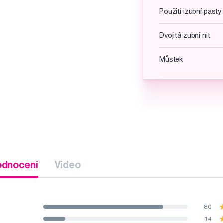
Použití izubní pasty
Dvojitá zubní nit
Můstek
odnocení
Video
80
14