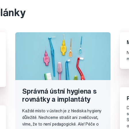
články
N
m
Správná ústní hygiena s
rovnátky a implantáty
D
Každé místo v ústech je z hlediska hygieny
s
důležité. Nechceme strašit ani zveličovat,
S
víme, že to není pedagogické. Ale! Péče o
o