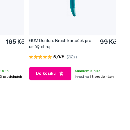
165 Kč
GUM Denture Brush kartáček pro
99 Kč
umělý chrup
5,0
/5
(37x)
 5 ks
Skladem > 5 ks
Do košíku
3 prodejnách
Ihned na
13 prodejnách