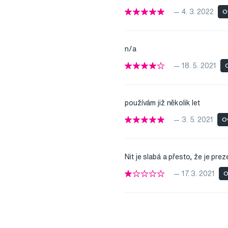
— 4. 3. 2022
O
n/a
— 18. 5. 2021
O
používám již několik let
— 3. 5. 2021
O
Nit je slabá a přesto, že je pre
— 17. 3. 2021
O