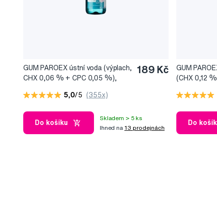
GUM PAROEX ústní voda (výplach,
189 Kč
GUM PAROEX 
CHX 0,06 % + CPC 0,05 %),
(CHX 0,12 %
500 ml
75 ml
5,0
/5
(355x)
Skladem > 5 ks
Do košíku
Do koší
Ihned na
13 prodejnách