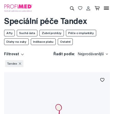
Speciální péče Tandex
Afty
Suchá ústa
Zubní protézy
Péče o implantáty
Dlahy na zuby
Indikace plaku
Ostatní
Filtrovat
Řadit podle:
Nejprodávanější
Tandex