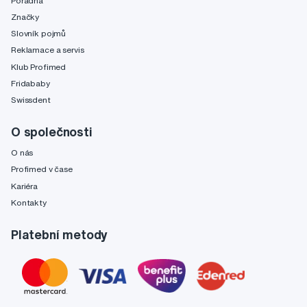
Poradna
Značky
Slovník pojmů
Reklamace a servis
Klub Profimed
Fridababy
Swissdent
O společnosti
O nás
Profimed v čase
Kariéra
Kontakty
Platební metody