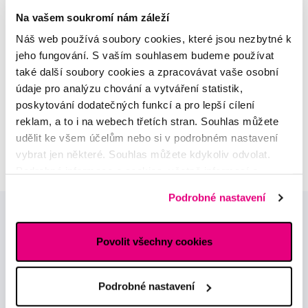
parodontologie
Na vašem soukromí nám záleží
Náš web používá soubory cookies, které jsou nezbytné k
Alena Růžičková
jeho fungování. S vaším souhlasem budeme používat
odborná konzultace dětského
také další soubory cookies a zpracovávat vaše osobní
sortimentu
údaje pro analýzu chování a vytváření statistik,
poskytování dodatečných funkcí a pro lepší cílení
MUDr. Alžběta Smetanová
reklam, a to i na webech třetích stran. Souhlas můžete
atestovaná lékařka
udělit ke všem účelům nebo si v podrobném nastavení
dermatovenerologie
vybrat jen některé. Souhlas můžete kdykoliv odvolat.
Podrobné informace o cookies, včetně informací o
předávání údajů o vašem chování na webu sociálním a
Podrobné nastavení
reklamním sítím naleznete
zde
.
Povolit všechny cookies
Podrobné nastavení
Novinky a nabídky