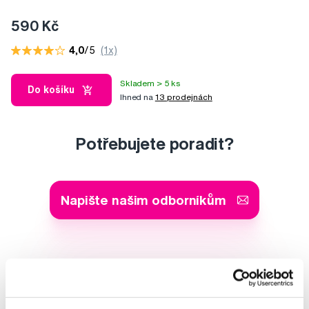
590 Kč
4,0
/5
(1x)
Skladem > 5 ks
Do košíku
Ihned na
13 prodejnách
Potřebujete poradit?
Napište našim odborníkům
MDDr. Tomáš Pražák
Odborná zubní konzultace –