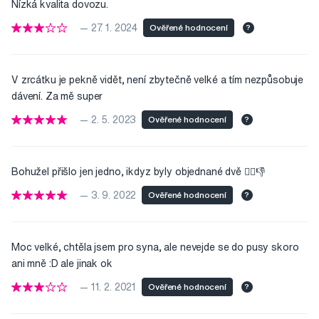
Nízká kvalita dovozu.
— 27. 1. 2024
Ověřené hodnocení
?
V zrcátku je pekně vidět, není zbytečně velké a tím nezpůsobuje
dávení. Za mě super
— 2. 5. 2023
Ověřené hodnocení
?
Bohužel přišlo jen jedno, ikdyz byly objednané dvě 🤦‍♀️👎
— 3. 9. 2022
Ověřené hodnocení
?
Moc velké, chtěla jsem pro syna, ale nevejde se do pusy skoro
ani mně :D ale jinak ok
— 11. 2. 2021
Ověřené hodnocení
?