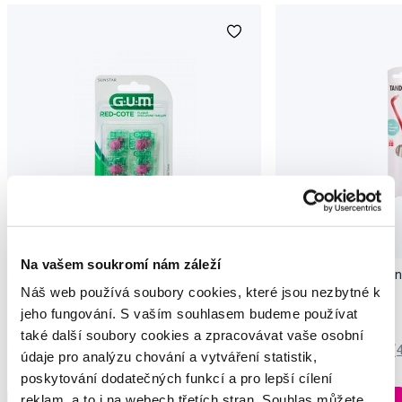
Na vašem soukromí nám záleží
GUM Red Cote tablety pro indikaci
Tandex Solo Soft jed
Náš web používá soubory cookies, které jsou nezbytné k
zubního plaku, 12 ks
jeho fungování. S vaším souhlasem budeme používat
95 Kč
135 Kč
také další soubory cookies a zpracovávat vaše osobní
4,5
/5
(181x)
5,0
/5
(
údaje pro analýzu chování a vytváření statistik,
poskytování dodatečných funkcí a pro lepší cílení
Skladem > 5 ks
reklam, a to i na webech třetích stran. Souhlas můžete