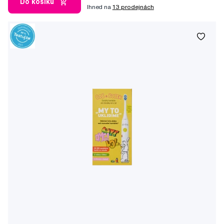
Do košíku
Ihned na
13 prodejnách