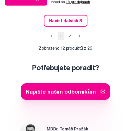
Ihned na
13 prodejnách
Načíst dalších 8
1
2
Zobrazeno
12
produktů z 20
Potřebujete poradit?
Napište našim odborníkům
MDDr. Tomáš Pražák