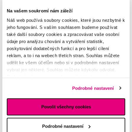
Na vašem soukromí nám záleží
Náš web používá soubory cookies, které jsou nezbytné k
TePe Select Compact soft, zubní kartáček
jeho fungování. S vaším souhlasem budeme používat
také další soubory cookies a zpracovávat vaše osobní
59 Kč
údaje pro analýzu chování a vytváření statistik,
poskytování dodatečných funkcí a pro lepší cílení
5,0
/5
(40x)
reklam, a to i na webech třetích stran. Souhlas můžete
udělit ke všem účelům nebo si v podrobném nastavení
Skladem > 5 ks
Do košíku
Ihned na
13 prodejnách
vybrat jen některé. Souhlas můžete kdykoliv odvolat.
Podrobné informace o cookies, včetně informací o
předávání údajů o vašem chování na webu sociálním a
Podrobné nastavení
reklamním sítím naleznete
zde
.
Povolit všechny cookies
Podrobné nastavení