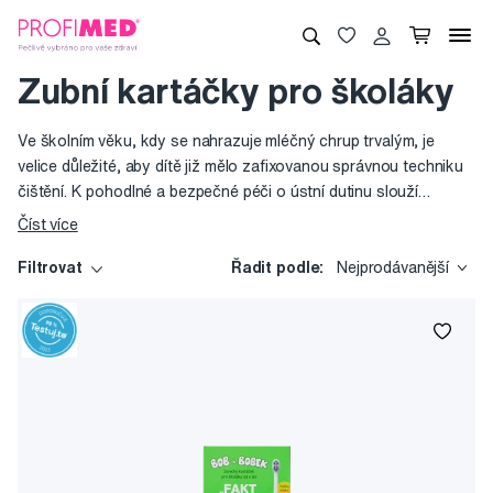
Zubní kartáčky pro školáky
Ve školním věku, kdy se nahrazuje mléčný chrup trvalým, je
velice důležité, aby dítě již mělo zafixovanou správnou techniku
čištění. K pohodlné a bezpečné péči o ústní dutinu slouží
kartáčky s měkkými vlákny a delší rukojetí. Profesionální značky
Číst více
ví, že čím jednodušší tvar hlavice a zastřižení vláken, tím lepší
kontakt s povrchem zubu.
Filtrovat
Řadit podle:
Nejprodávanější