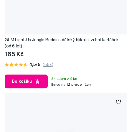
GUM Light-Up Jungle Buddies dětský blikající zubní kartáček
(od 6 let)
165 Kč
4,5
/5
(55x)
Skladem > 5 ks
Do košíku
Ihned na
12 prodejnách