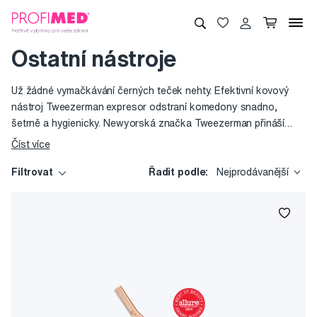
Ostatní nástroje
Už žádné vymačkávání černých teček nehty. Efektivní kovový
nástroj Tweezerman expresor odstraní komedony snadno,
šetrně a hygienicky. Newyorská značka Tweezerman přináší
spoustu dalších kosmetických nástrojů usnadňujících péči a
Číst více
přispívajících k vaší kráse.
Filtrovat
Řadit podle:
Nejprodávanější