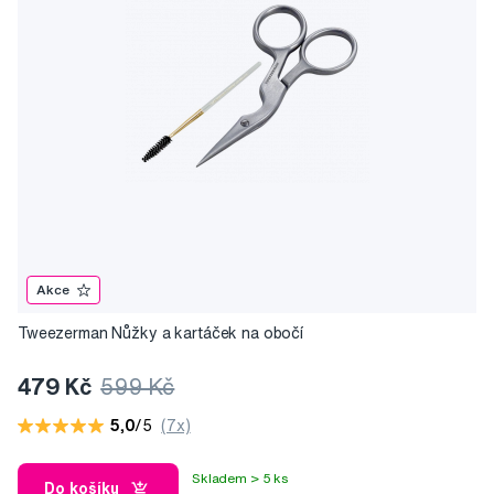
Akce
Tweezerman Nůžky a kartáček na obočí
479 Kč
599 Kč
5,0
/5
(7x)
Skladem > 5 ks
Do košíku