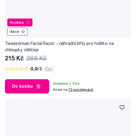
Novinka
Akce
Tweezerman Facial Razor –⁠⁠⁠⁠⁠⁠ náhradní břity pro holítko na
chloupky obličeje
215 Kč
269 Kč
0,0
/5
(0x)
Skladem > 5 ks
Do košíku
Ihned na
13 prodejnách