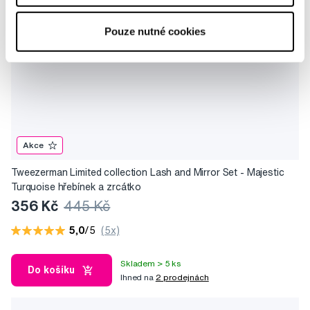
Pouze nutné cookies
Akce
Tweezerman Limited collection Lash and Mirror Set - Majestic
Turquoise hřebínek a zrcátko
356 Kč
445 Kč
5,0
/5
(5x)
Skladem > 5 ks
Do košíku
Ihned na
2 prodejnách