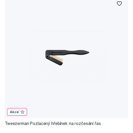
Akce
Tweezerman Pozlacený hřebínek na rozčesání řas