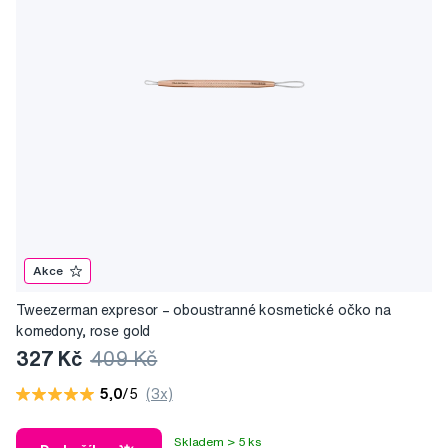
Akce
Tweezerman expresor –⁠⁠⁠⁠⁠⁠ oboustranné kosmetické očko na
komedony, rose gold
327 Kč
409 Kč
5,0
/5
(3x)
Skladem > 5 ks