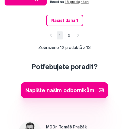
Ihned na
13 prodejnách
Načíst další 1
1
2
Zobrazeno
12
produktů z 13
Potřebujete poradit?
Napište našim odborníkům
MDDr. Tomáš Pražák