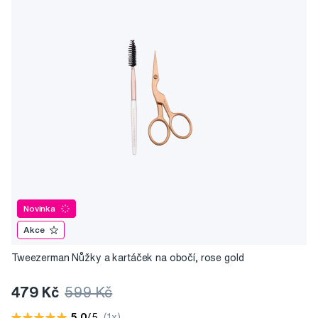
Novinka
Akce
Tweezerman Nůžky a kartáček na obočí, rose gold
479 Kč
599 Kč
5,0
/5
(1x)