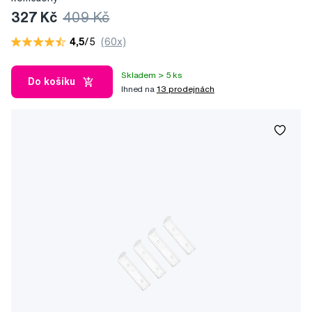
327 Kč
409 Kč
4,5
/5
(60x)
Skladem > 5 ks
Do košíku
Ihned na
13 prodejnách