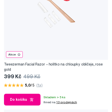
Akce
Tweezerman Facial Razor –⁠⁠⁠⁠⁠⁠ holítko na chloupky obličeje, rose
gold
399 Kč
499 Kč
5,0
/5
(1x)
Skladem > 5 ks
Do košíku
Ihned na
13 prodejnách