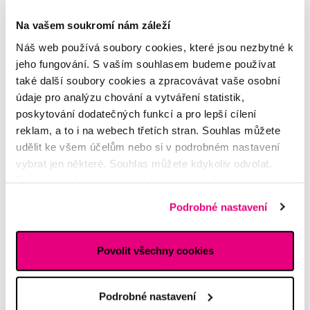
Na vašem soukromí nám záleží
Akce
Náš web používá soubory cookies, které jsou nezbytné k
Tweezerman Stork Scissors – nůžky “čáp” na obočí a vousy
jeho fungování. S vaším souhlasem budeme používat
také další soubory cookies a zpracovávat vaše osobní
479 Kč
599 Kč
údaje pro analýzu chování a vytváření statistik,
poskytování dodatečných funkcí a pro lepší cílení
5,0
/5
(6x)
reklam, a to i na webech třetích stran. Souhlas můžete
udělit ke všem účelům nebo si v podrobném nastavení
Skladem > 5 ks
Do košíku
Ihned na
13 prodejnách
vybrat jen některé. Souhlas můžete kdykoliv odvolat.
Podrobné informace o cookies, včetně informací o
předávání údajů o vašem chování na webu sociálním a
Podrobné nastavení
reklamním sítím naleznete
zde
.
Povolit všechny cookies
Podrobné nastavení