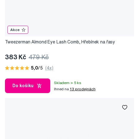
Akce
Tweezerman Almond Eye Lash Comb, Hřebínek na řasy
383 Kč
479 Kč
5,0
/5
(4x)
Skladem > 5 ks
Do košíku
Ihned na
13 prodejnách