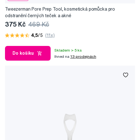
Tweezerman Pore Prep Tool, kosmetická pomůcka pro
odstranění černých teček a akné
375 Kč
469 Kč
4,5
/5
(11x)
Skladem > 5 ks
Do košíku
Ihned na
13 prodejnách