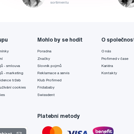
sortimentu
upu
Mohlo by se hodit
O společnos
mínky
Poradna
O nás
ní
Značky
Profimed v čase
jů - smlouva
Slovník pojmů
Kariéra
jů - marketing
Reklamace a servis
Kontakty
idence tržeb
Klub Profimed
užívání cookies
Fridababy
ies
Swissdent
Platební metody
ebírat