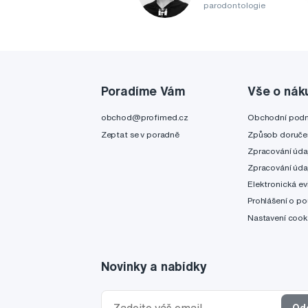
parodontologie
Poradíme Vám
Vše o nák
obchod@profimed.cz
Obchodní pod
Zeptat se v poradně
Způsob doruče
Zpracování úda
Zpracování úda
Elektronická ev
Prohlášení o po
Nastavení cook
Novinky a nabídky
Od