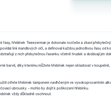
é řasy, hřebínek Tweezerman je dokonale rozčeše a zbaví přebytečný
ovídal linii mandlových očí, a definoval každou jednotlivou řasu od k
dstraňují z nich přebytečnou řasenku včetně hrudek a dodávají jim do
černé barvě, díky kterému můžete hřebínek nejen skladovat v koupelně, 
žití otřete hřebínek tamponem navlhčeným ve vysokoprocentním alkoh
ičovací ubrousky – mohlo by dojít k poškození hřebínku.
řebínek vždy důkladně oschnout.