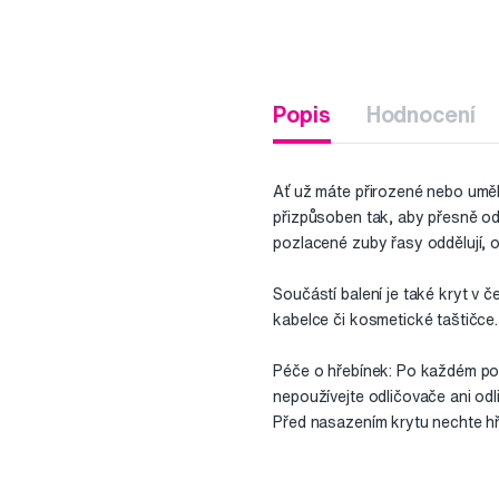
Popis
Hodnocení
Ať už máte přirozené nebo uměl
přizpůsoben tak, aby přesně odp
pozlacené zuby řasy oddělují, o
Součástí balení je také kryt v 
kabelce či kosmetické taštičce.
Péče o hřebínek: Po každém pou
nepoužívejte odličovače ani odl
Před nasazením krytu nechte h