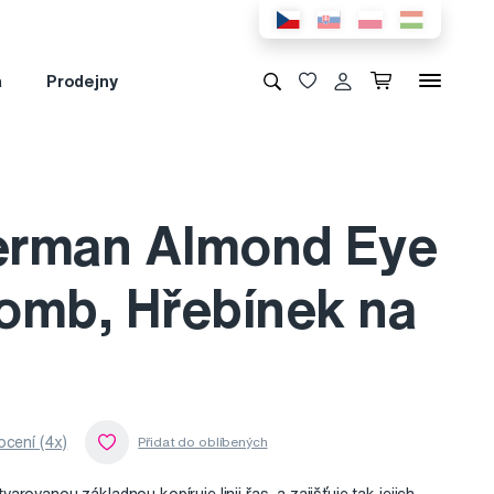
a
Prodejny
rman Almond Eye
omb, Hřebínek na
cení (4x)