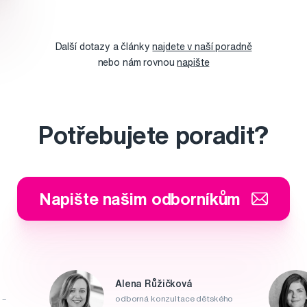
Další dotazy a články
najdete v naší poradně
nebo nám rovnou
napište
Potřebujete poradit?
Napište našim odborníkům
Alena Růžičková
 –
odborná konzultace dětského