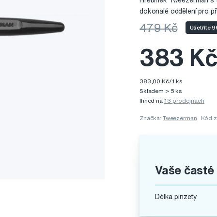
Hřebínek Tweezerman s tva
dokonalé oddělení pro př
479 Kč
Ušetříte 
383 K
383,00 Kč/1 ks
Skladem > 5 ks
Ihned na
13 prodejnách
Značka:
Tweezerman
Kód z
Vaše časté
Délka pinzety