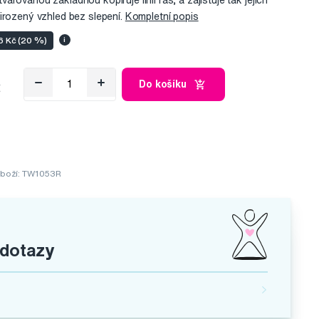
rovanou základnou kopíruje linii řas, a zajišťuje tak jejich
irozený vzhled bez slepení.
Kompletní popis
96 Kč (20 %)
i
č
Do košíku
boží: TW1053R
 dotazy