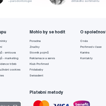
– parodontologie
dětského sortimentu
upu
Mohlo by se hodit
O společnos
mínky
Poradna
O nás
ní
Značky
Profimed v čase
jů - smlouva
Slovník pojmů
Kariéra
jů - marketing
Reklamace a servis
Kontakty
idence tržeb
Klub Profimed
užívání cookies
Fridababy
ies
Swissdent
Platební metody