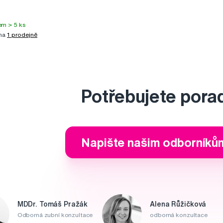
em > 5 ks
 na
1 prodejně
Potřebujete pora
Napište našim odborníků
MDDr. Tomáš Pražák
Alena Růžičková
Odborná zubní konzultace
odborná konzultace