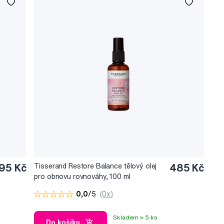
95 Kč
Tisserand Restore Balance tělový olej
485 Kč
pro obnovu rovnováhy, 100 ml
0,0
/5
(0x)
Skladem > 5 ks
Do košíku