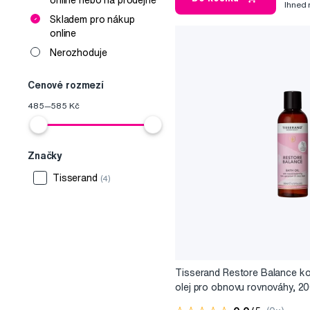
online nebo na prodejně
Ihned
Skladem pro nákup
online
Nerozhoduje
Cenové rozmezí
485
—
585
Kč
Značky
Tisserand
(4)
Tisserand Restore Balance k
olej pro obnovu rovnováhy, 20