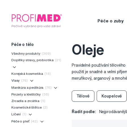
Péče o zuby
Péče o tělo
Oleje
Všechny produkty
(369)
Doplňky stravy, probiotika
(21)
Pravidelné používání tělového 
použití je snadné a velmi příj
Korejská kosmetika
(15)
meruňkový, arganový a mnohé da
Vlasy
(76)
Manikúra a pedikúra
(76)
Pinzety a kleštičky
(58)
Tělové
Koupelové
Zrcadla a zrcátka
(5)
Kosmetické štětce
(2)
Řadit podle:
Nejprodávanějš
Líčení
(1)
Péče o pleť
(42)