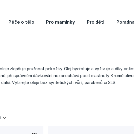
Péče o tělo
Pro maminky
Pro děti
Poradn
oleje zlepšuje pružnost pokožky. Olej hydratuje a vyživuje a díky ant
emné, při správném dávkování nezanechává pocit mastnoty. Kromě olivové
lší. Vybírejte oleje bez syntetických vůní, parabenů či SLS.
í