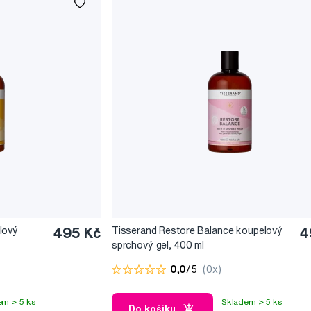
lový
495 Kč
Tisserand Restore Balance koupelový
4
sprchový gel, 400 ml
0,0
/5
(0x)
em > 5 ks
Skladem > 5 ks
Do košíku