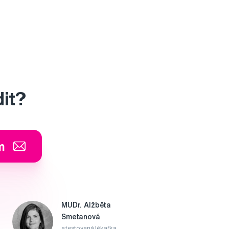
dit?
m
MUDr. Alžběta
Smetanová
atestovaná lékařka