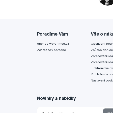
Poradíme Vám
Vše o nák
obchod@profimed.cz
Obchodní pod
Zeptat se v poradně
Způsob doruče
Zpracování úda
Zpracování úda
Elektronická ev
Prohlášení o po
Nastavení cook
Novinky a nabídky