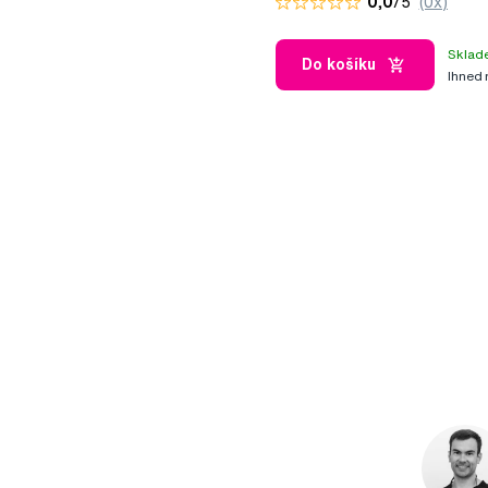
0,0
/5
(0x)
Sklad
Do košíku
Ihned