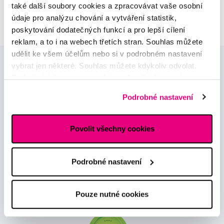
také další soubory cookies a zpracovávat vaše osobní
dermatovenerologie
údaje pro analýzu chování a vytváření statistik,
poskytování dodatečných funkcí a pro lepší cílení
reklam, a to i na webech třetích stran. Souhlas můžete
udělit ke všem účelům nebo si v podrobném nastavení
vybrat jen některé. Souhlas můžete kdykoliv odvolat.
Podrobné informace o cookies, včetně informací o
předávání údajů o vašem chování na webu sociálním a
Podrobné nastavení
reklamním sítím naleznete
zde
.
Novinky a nabídky
Povolit všechny cookies
Odebírat
Podrobné nastavení
Chci dostávat informace o novinkách a akčních nabídkách
Pouze nutné cookies
a souhlasím se
zpracováním osobních údajů
pro tyto účely.