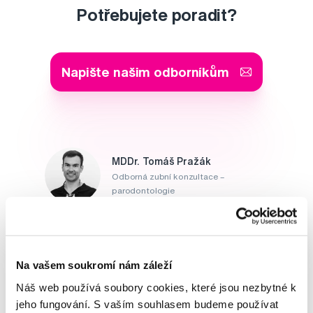
Potřebujete poradit?
Napište našim odborníkům
MDDr. Tomáš Pražák
Odborná zubní konzultace –
parodontologie
Alena Růžičková
odborná konzultace dětského
sortimentu
Na vašem soukromí nám záleží
Náš web používá soubory cookies, které jsou nezbytné k
MUDr. Alžběta Smetanová
jeho fungování. S vaším souhlasem budeme používat
atestovaná lékařka