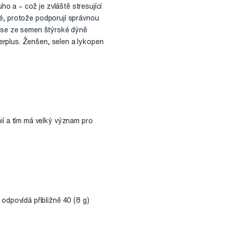
o a – což je zvláště stresující
né, protože podporují správnou
í se ze semen štýrské dýně
erplus. Ženšen, selen a lykopen
ií a tím má velký význam pro
odpovídá přibližně 40 (8 g)