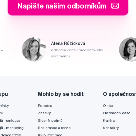
Napište našim odborníkům
Alena Růžičková
 –
odborná konzultace dětského
sortimentu
upu
Mohlo by se hodit
O společnos
mínky
Poradna
O nás
ní
Značky
Profimed v čase
jů - smlouva
Slovník pojmů
Kariéra
jů - marketing
Reklamace a servis
Kontakty
idence tržeb
Klub Profimed