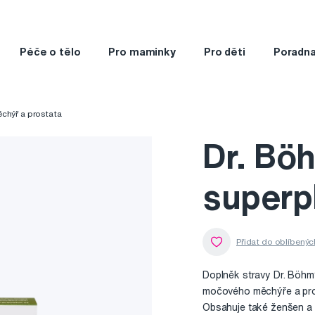
Péče o tělo
Pro maminky
Pro děti
Poradn
chýř a prostata
Dr. Bö
superpl
Doplněk stravy Dr. Böhm
močového měchýře a pro
Obsahuje také ženšen a s