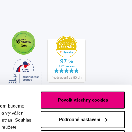
Povolit všechny cookies
asem budeme
 a vytváření
Podrobné nastavení
h stran. Souhlas
s můžete