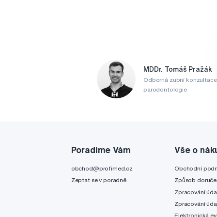
MDDr. Tomáš Pražák
Odborná zubní konzultace
parodontologie
Poradíme Vám
Vše o nák
obchod@profimed.cz
Obchodní pod
Zeptat se v poradně
Způsob doruče
Zpracování úda
Zpracování úda
Elektronická ev