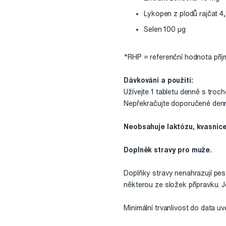
Lykopen z plodů rajčat 4
Selen 100 µg
*RHP = referenční hodnota pří
Dávkování a použití:
Užívejte 1 tabletu denně s troch
Nepřekračujte doporučené denn
Neobsahuje laktózu, kvasnice,
Doplněk stravy pro muže.
Doplňky stravy nenahrazují pestr
některou ze složek přípravku. J
Minimální trvanlivost do data u