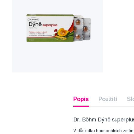
Popis
Použití
Sl
Dr. Böhm Dýně superplus
V důsledku hormonálních změn d