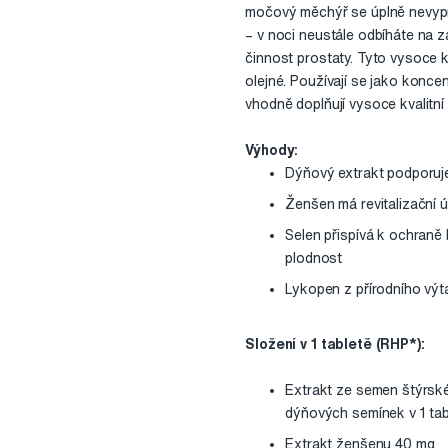
močový měchýř se úplně nevyprá
– v noci neustále odbíháte na 
činnost prostaty. Tyto vysoce 
olejné. Používají se jako konc
vhodně doplňují vysoce kvalitní
Výhody:
Dýňový extrakt podporuj
Ženšen má revitalizační ú
Selen přispívá k ochraně
plodnost
Lykopen z přírodního výt
Složení v 1 tabletě (RHP*):
Extrakt ze semen štýrské 
dýňových semínek v 1 tab
Extrakt ženšenu 40 mg