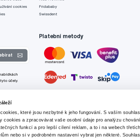
užívání cookies
Fridababy
ies
Swissdent
Platební metody
ebírat
 nabídkách
tyto účely.
áleží
cookies, které jsou nezbytné k jeho fungování. S vaším souhl
ry cookies a zpracovávat vaše osobní údaje pro analýzu chování
tečných funkcí a pro lepší cílení reklam, a to i na webech třetíc
lům nebo si v podrobném nastavení vybrat jen některé. Souhla