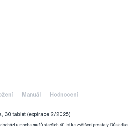
ožení
Manuál
Hodnocení
, 30 tablet (expirace 2/2025)
ochází u mnoha mužů starších 40 let ke zvětšení prostaty. Důsledke