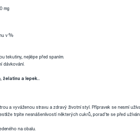
,0 mg
jmu v %
ou tekutiny, nejlépe před spaním.
í dávkování.
 želatinu a lepek..
ou a vyváženou stravu a zdravý životní styl. Přípravek se nesmí užívat
estliže trpíte nesnášenlivostí některých cukrů, poraďte se před užíván
vedeného na obalu.