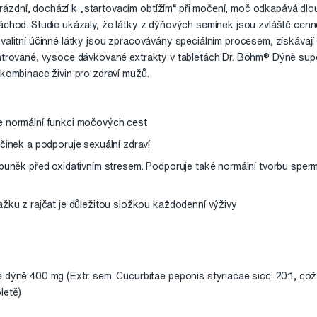
zdní, dochází k „startovacím obtížím“ při močení, moč odkapává dlouh
záchod. Studie ukázaly, že látky z dýňových semínek jsou zvláště cen
kvalitní účinné látky jsou zpracovávány speciálním procesem, získávaj
entrované, vysoce dávkované extrakty v tabletách Dr. Böhm® Dýně sup
 kombinace živin pro zdraví mužů.
e normální funkci močových cest
činek a podporuje sexuální zdraví
 buněk před oxidativním stresem. Podporuje také normální tvorbu sperm
ažku z rajčat je důležitou složkou každodenní výživy
dýně 400 mg (Extr. sem. Cucurbitae peponis styriacae sicc. 20:1, což 
letě)