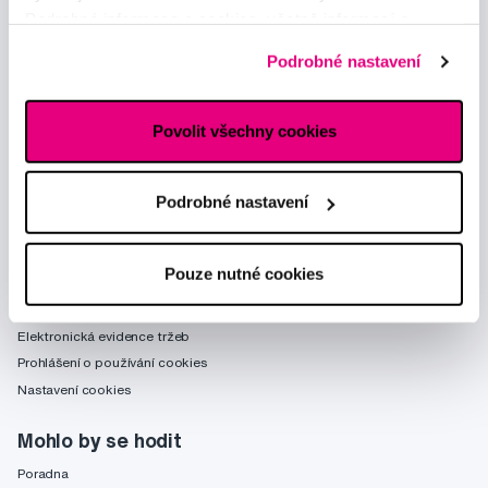
Podrobné informace o cookies, včetně informací o
předávání údajů o vašem chování na webu sociálním a
Podrobné nastavení
reklamním sítím naleznete
zde
.
Poradíme Vám
obchod@profimed.cz
Povolit všechny cookies
Zeptat se v poradně
Vše o nákupu
Podrobné nastavení
Obchodní podmínky
Způsob doručení
Pouze nutné cookies
Zpracování údajů - smlouva
Zpracování údajů - marketing
Elektronická evidence tržeb
Prohlášení o používání cookies
Nastavení cookies
Mohlo by se hodit
Poradna