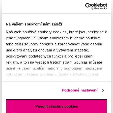
Ústní sprcha: perfektní péče o mini
implantáty
Čeká vás aplikace implantátů a nasazení zubní protézy?
Na vašem soukromí nám záleží
Nebo už „třetí zuby“ máte? Ani tak péče nekončí, je to další
Náš web používá soubory cookies, které jsou nezbytné k
kapitola péče o ústní dutinu. Kdo v této fázi nepoleví, bude
jeho fungování. S vaším souhlasem budeme používat
mít zdravé pě...
také další soubory cookies a zpracovávat vaše osobní
Celý článek
údaje pro analýzu chování a vytváření statistik,
poskytování dodatečných funkcí a pro lepší cílení
reklam, a to i na webech třetích stran. Souhlas můžete
udělit ke všem účelům nebo si v podrobném nastavení
Další dotazy a články
najdete v naší poradně
vybrat jen některé. Souhlas můžete kdykoliv odvolat.
nebo nám rovnou
napište
Podrobné informace o cookies, včetně informací o
předávání údajů o vašem chování na webu sociálním a
Potřebujete poradit?
Podrobné nastavení
reklamním sítím naleznete
zde
.
Povolit všechny cookies
Napište našim odborníkům