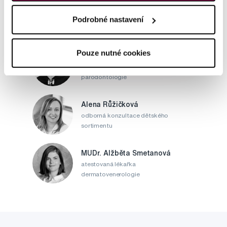
Podrobné nastavení
Pouze nutné cookies
MDDr. Tomáš Pražák
Odborná zubní konzultace –
parodontologie
Alena Růžičková
odborná konzultace dětského
sortimentu
MUDr. Alžběta Smetanová
atestovaná lékařka
dermatovenerologie