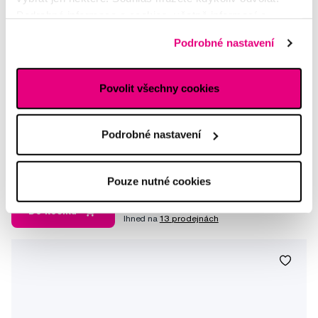
Podrobné informace o cookies, včetně informací o
předávání údajů o vašem chování na webu sociálním a
Podrobné nastavení
reklamním sítím naleznete
zde
.
Povolit všechny cookies
TePe Mini x-soft, zubní kartáček 0-6 let
Podrobné nastavení
67 Kč
5,0
/5
(42x)
Pouze nutné cookies
Skladem > 5 ks
Do košíku
Ihned na
13 prodejnách