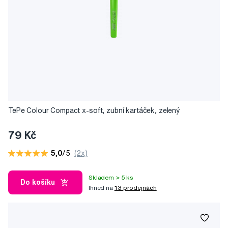
TePe Colour Compact x-soft, zubní kartáček, zelený
79 Kč
5,0
/5
(2x)
Skladem > 5 ks
Do košíku
Ihned na
13 prodejnách