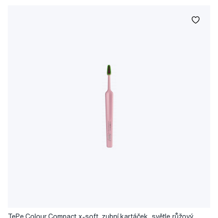
TePe Colour Compact x-soft, zubní kartáček, světle růžový