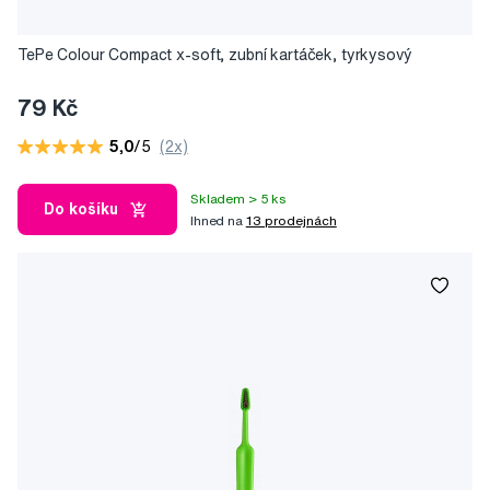
TePe Colour Compact x-soft, zubní kartáček, tyrkysový
79 Kč
5,0
/5
(2x)
Skladem > 5 ks
Do košíku
Ihned na
13 prodejnách