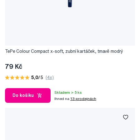
TePe Colour Compact x-soft, zubní kartáček, tmavě modrý
79 Kč
5,0
/5
(4x)
Skladem > 5 ks
Do košíku
Ihned na
13 prodejnách