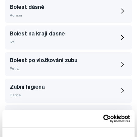
Bolest dásně
Roman
Bolest na kraji dasne
Iva
Bolest po vložkování zubu
Petra
Zubní higiena
Darina
Chirurgicky zakrok zubu a dasne
Margareta