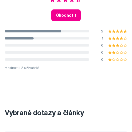
Ohodnotit
2
1
0
0
0
Hodnotili 3 uživatelé.
Vybrané dotazy a články