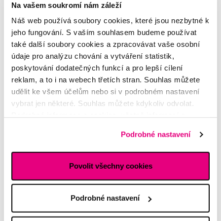
Zuby
Na vašem soukromí nám záleží
Pavel
Náš web používá soubory cookies, které jsou nezbytné k
jeho fungování. S vaším souhlasem budeme používat
také další soubory cookies a zpracovávat vaše osobní
Další dotazy a články
najdete v naší poradně
údaje pro analýzu chování a vytváření statistik,
nebo nám rovnou
napište
poskytování dodatečných funkcí a pro lepší cílení
reklam, a to i na webech třetích stran. Souhlas můžete
Potřebujete poradit?
udělit ke všem účelům nebo si v podrobném nastavení
vybrat jen některé. Souhlas můžete kdykoliv odvolat.
Podrobné informace o cookies, včetně informací o
předávání údajů o vašem chování na webu sociálním a
Napište našim odborníkům
Podrobné nastavení
reklamním sítím naleznete
zde
.
Povolit všechny cookies
MDDr. Tomáš Pražák
Podrobné nastavení
Odborná zubní konzultace –
parodontologie