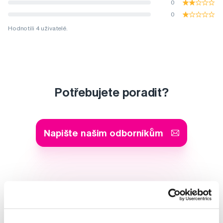
0
0
Hodnotili 4 uživatelé.
Potřebujete poradit?
Napište našim odborníkům
MDDr. Tomáš Pražák
Odborná zubní konzultace –
parodontologie