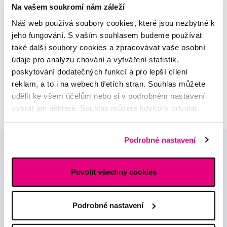
Na vašem soukromí nám záleží
Alena Růžičková
Náš web používá soubory cookies, které jsou nezbytné k
odborná konzultace dětského
jeho fungování. S vaším souhlasem budeme používat
sortimentu
také další soubory cookies a zpracovávat vaše osobní
údaje pro analýzu chování a vytváření statistik,
MUDr. Alžběta Smetanová
poskytování dodatečných funkcí a pro lepší cílení
atestovaná lékařka
reklam, a to i na webech třetích stran. Souhlas můžete
dermatovenerologie
udělit ke všem účelům nebo si v podrobném nastavení
vybrat jen některé. Souhlas můžete kdykoliv odvolat.
Podrobné informace o cookies, včetně informací o
předávání údajů o vašem chování na webu sociálním a
Podrobné nastavení
reklamním sítím naleznete
zde
.
Povolit všechny cookies
Podrobné nastavení
Novinky a nabídky