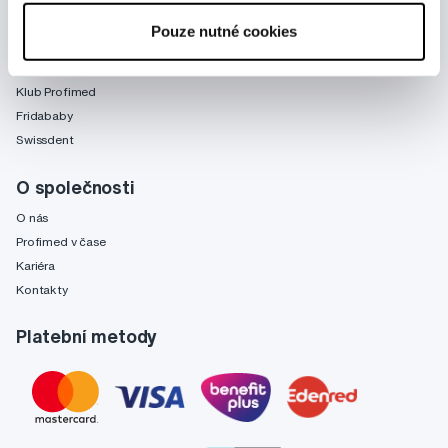
Značky
Pouze nutné cookies
Slovník pojmů
Reklamace a servis
Klub Profimed
Fridababy
Swissdent
O společnosti
O nás
Profimed v čase
Kariéra
Kontakty
Platební metody