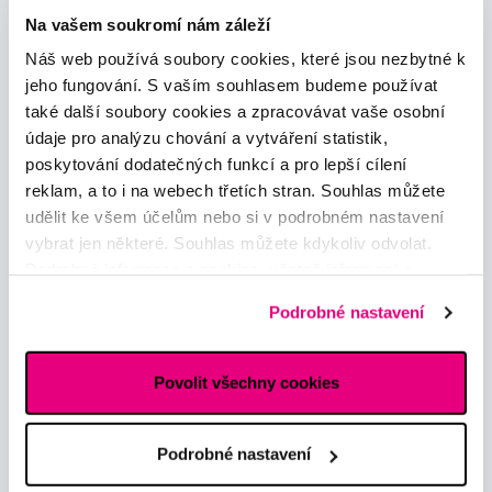
Na vašem soukromí nám záleží
Náš web používá soubory cookies, které jsou nezbytné k
jeho fungování. S vaším souhlasem budeme používat
Poradíme Vám
také další soubory cookies a zpracovávat vaše osobní
obchod@profimed.cz
údaje pro analýzu chování a vytváření statistik,
Zeptat se v poradně
poskytování dodatečných funkcí a pro lepší cílení
reklam, a to i na webech třetích stran. Souhlas můžete
Vše o nákupu
udělit ke všem účelům nebo si v podrobném nastavení
vybrat jen některé. Souhlas můžete kdykoliv odvolat.
Obchodní podmínky
Podrobné informace o cookies, včetně informací o
Způsob doručení
předávání údajů o vašem chování na webu sociálním a
Zpracování údajů - smlouva
Podrobné nastavení
reklamním sítím naleznete
zde
.
Zpracování údajů - marketing
Elektronická evidence tržeb
Prohlášení o používání cookies
Povolit všechny cookies
Nastavení cookies
Mohlo by se hodit
Podrobné nastavení
Poradna