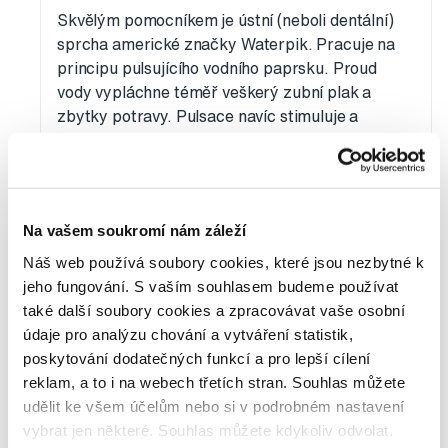
Skvělým pomocníkem je ústní (neboli dentální)
sprcha americké značky Waterpik. Pracuje na
principu pulsujícího vodního paprsku. Proud
vody vypláchne téměř veškerý zubní plak a
zbytky potravy. Pulsace navíc stimuluje a
masíruje dásně, čímž dochází k povzbuzení
krevního oběhu. Dásně jsou tak zesílené,
zpevněné a více odolné proti vzniku zánětu.
Doporučili bychom tzv. stolní sprchu, která se
Na vašem soukromí nám záleží
položí na místo a v ruce držíte pouze rukojeť s
tryskou. Rukojeť je lehounká a dobře se s ní
Náš web používá soubory cookies, které jsou nezbytné k
pracuje oproti cestovním irigátorům, které
jeho fungování. S vaším souhlasem budeme používat
držíte v ruce celé, včetně plné nádržky s vodou.
také další soubory cookies a zpracovávat vaše osobní
Mezi stolní irigátory řadíme modely WP100/112,
údaje pro analýzu chování a vytváření statistik,
WP660/662/663, které oproti WP100/112
poskytování dodatečných funkcí a pro lepší cílení
nabízejí také masážní program. Součástí balení
reklam, a to i na webech třetích stran. Souhlas můžete
je dostačující množství trysek (vhodné pro
udělit ke všem účelům nebo si v podrobném nastavení
rodiny), případně se nechají trysky dokoupit.
vybrat jen některé. Souhlas můžete kdykoliv odvolat.