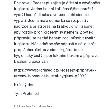
Přípravek Redesept zajišťuje čištění a odvápnění
irigátoru. Jedno balení i při častějším použití
vydrží hodně dlouho a ve všech ohledech se
vyplatí. Jedna malá odměrka se rozpustí v
nádržce a přístroj se na krátkou chvíli zapne,
aby roztok pronikl celým systémem. Zbytek
přípravku se nechá během noci působit uvnitř
irigátoru. Následně se vše odpustí a několikrát
propláchne čistou vodou. Irigátor bude
hygienicky čistý s perfektním tlakem a připraven
k dalšímu používání.
https://www.profimed.cz/redesept-pripravek-
urceny-k-pomucek-ustni-hygieny-p2039
Krásný den
Tým Profimed
Publikováno
Aktualizováno