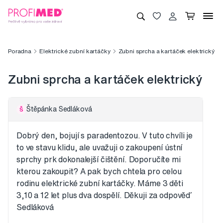
Poradna
Elektrické zubní kartáčky
Zubni sprcha a kartáček elektrický
Zubni sprcha a kartáček elektrický
Štěpánka Sedláková
Š
Dobrý den, bojují s paradentozou. V tuto chvíli je
to ve stavu klidu, ale uvažuji o zakoupení ústní
sprchy prk dokonalejší čištění. Doporučíte mi
kterou zakoupit? A pak bych chtela pro celou
rodinu elektrické zubní kartáčky. Máme 3 děti
3,10 a 12 let plus dva dospělí. Děkuji za odpověď
Sedláková