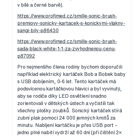
v bílé a černé barvě).
https://www.profimed.cz/smille-sonic-brush-
premiovy-sonicky-kartacek-s-konickymi-vlakny-
sangi-bily-p86430
https://www.profimed.cz/smille-sonic-brush-
sada-black-white-1-1-za-zvyhodnenou-cenu-
p87092
Pro nejmenšího člena rodiny bychom doporučili
například elektrický kartáček Bob a Bobek baby
s USB dobíjením, 0-6 let. Tento kartáček má
podsvícenou kartáčkovou hlavici a byl vyvinutý,
aby se rodiče díky LED osvětlení snadno
zorientovali v dětských ústech a vyčistili tak
všechny plošky zoubků. Sonický kartáček stírá
zubní plak pomocí 24 000 jemných kmitů za
minutu. Nabíjení kartáčku je přes USB port –
jedno plné nabití vydrží až 60 dní (při čištění 2×