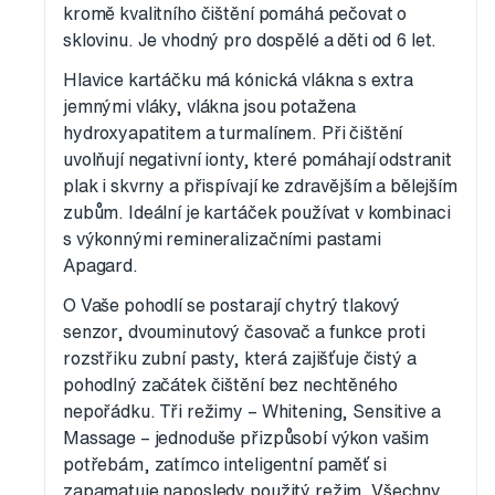
kromě kvalitního čištění pomáhá pečovat o
sklovinu. Je vhodný pro dospělé a děti od 6 let.
Hlavice kartáčku má kónická vlákna s extra
jemnými vláky, vlákna jsou potažena
hydroxyapatitem a turmalínem. Při čištění
uvolňují negativní ionty, které pomáhají odstranit
plak i skvrny a přispívají ke zdravějším a bělejším
zubům. Ideální je kartáček používat v kombinaci
s výkonnými remineralizačními pastami
Apagard.
O Vaše pohodlí se postarají chytrý tlakový
senzor, dvouminutový časovač a funkce proti
rozstřiku zubní pasty, která zajišťuje čistý a
pohodlný začátek čištění bez nechtěného
nepořádku. Tři režimy – Whitening, Sensitive a
Massage – jednoduše přizpůsobí výkon vašim
potřebám, zatímco inteligentní paměť si
zapamatuje naposledy použitý režim. Všechny