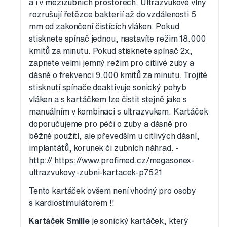
a i v mezizubních prostorech. Ultrazvukové vlny
rozrušují řetězce bakterií až do vzdálenosti 5
mm od zakončení čistících vláken. Pokud
stisknete spínač jednou, nastavíte režim 18.000
kmitů za minutu. Pokud stisknete spínač 2x,
zapnete velmi jemný režim pro citlivé zuby a
dásně o frekvenci 9.000 kmitů za minutu. Trojité
stisknutí spínače deaktivuje sonický pohyb
vláken a s kartáčkem lze čistit stejně jako s
manuálním v kombinaci s ultrazvukem. Kartáček
doporučujeme pro péči o zuby a dásně pro
běžné použití, ale převedším u citlivých dásní,
implantátů, korunek či zubních náhrad. -
http:// https://www.profimed.cz/megasonex-
ultrazvukovy-zubni-kartacek-p7521
Tento kartáček ovšem není vhodný pro osoby
s kardiostimulátorem !!
Kartáček Smille
je sonický kartáček, který