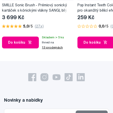
SMILLE Sonic Brush - Prémiový sonický
Pop Instant Teeth Col
kartáček s kónickými vlákny SANGI, bílý
pro okamžitý bělicí ef
3 699 Kč
259 Kč
5,0
/5
(27x)
0,0
/5
(
Skladem > 5 ks
Do košíku
Do košíku
Ihned na
13 prodejnách
Novinky a nabídky