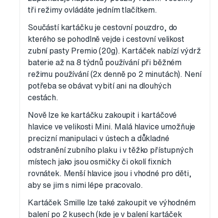
tři režimy ovládáte jedním tlačítkem.
Součástí kartáčku je cestovní pouzdro, do
kterého se pohodlně vejde i cestovní velikost
zubní pasty Premio (20g). Kartáček nabízí výdrž
baterie až na 8 týdnů používání při běžném
režimu používání (2x denně po 2 minutách). Není
potřeba se obávat vybití ani na dlouhých
cestách.
Nově lze ke kartáčku zakoupit i kartáčové
hlavice ve velikosti Mini. Malá hlavice umožňuje
precizní manipulaci v ústech a důkladné
odstranění zubního plaku i v těžko přístupných
místech jako jsou osmičky či okolí fixních
rovnátek. Menší hlavice jsou i vhodné pro děti,
aby se jim s nimi lépe pracovalo.
Kartáček Smille lze také zakoupit ve výhodném
balení po 2 kusech (kde je v balení kartáček