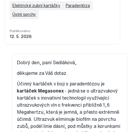
Elektrické zubní kartáčky
Paradentóza
Ústní sprchy
Publikováno
12. 5. 2026
Dobrý den, paní Sedláková,
děkujeme za Váš dotaz.
Účinný kartáček v boji s paradentózou je
kartáček Megasonex
- jedná se o ultrazvukový
kartáček s inovativní technologií využívající
ultrazvukových vln o frekvenci přibližně 1,6
Megahertzu, která je jemná, a přesto extrémně
účinná. Ultrazvuk eliminuje biofilm na povrchu
zubů, podél linie dásní, pod můstky a korunkami