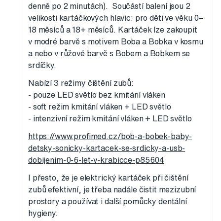
denně po 2 minutách). Součástí balení jsou 2
velikosti kartáčkových hlavic: pro děti ve věku 0–
18 měsíců a 18+ měsíců. Kartáček lze zakoupit
v modré barvě s motivem Boba a Bobka v kosmu
a nebo v růžové barvě s Bobem a Bobkem se
srdíčky.
Nabízí 3 režimy čištění zubů:
- pouze LED světlo bez kmitání vláken
- soft režim kmitání vláken + LED světlo
- intenzivní režim kmitání vláken + LED světlo
https://www.profimed.cz/bob-a-bobek-baby-
detsky-sonicky-kartacek-se-srdicky-a-usb-
dobijenim-0-6-let-v-krabicce-p85604
I přesto, že je elektrický kartáček při čištění
zubů efektivní, je třeba nadále čistit mezizubní
prostory a používat i další pomůcky dentální
hygieny.