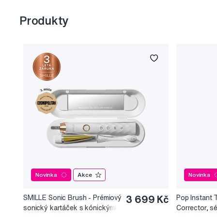
Produkty
Novinka
Akce
Novinka
SMILLE Sonic Brush - Prémiový
3 699 Kč
Pop Instant 
sonický kartáček s kónickými
Corrector, s