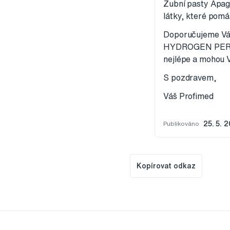
Zubní pasty Apaga
látky, které pomá
Doporučujeme Vá
HYDROGEN PEROXI
nejlépe a mohou 
S pozdravem,
Váš Profimed
Publikováno
25. 5. 
Kopírovat odkaz