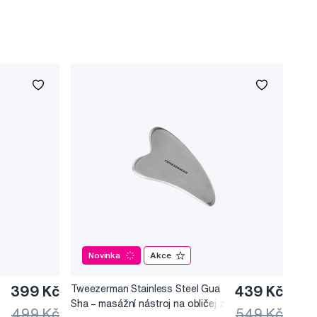
Novinka
Akce
399 Kč
Tweezerman Stainless Steel Gua
439 Kč
Sha –⁠⁠⁠⁠⁠⁠ masážní nástroj na obličej z
499 Kč
549 Kč