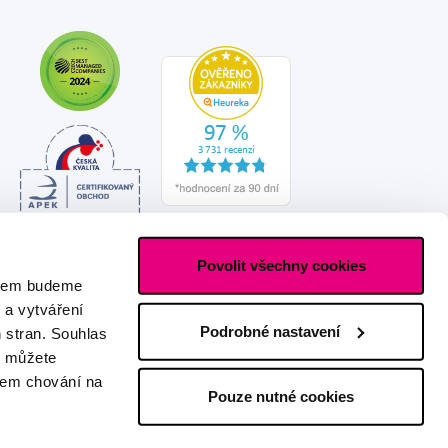
Povolit všechny cookies
asem budeme
 a vytváření
Podrobné nastavení
h stran. Souhlas
s můžete
ašem chování na
Pouze nutné cookies
Vytvořeno s láskou
IZON
+
2FRESH