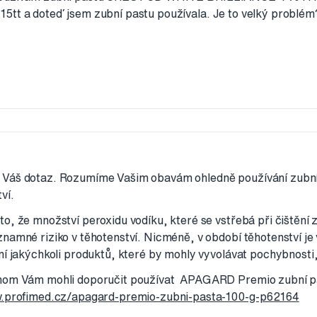
5tt a doteď jsem zubní pastu používala. Je to velký problém
Váš dotaz. Rozumíme Vašim obavám ohledně používání zubní
ví.
o, že množství peroxidu vodíku, které se vstřebá při čištění z
namné riziko v těhotenství. Nicméně, v období těhotenství je 
ní jakýchkoli produktů, které by mohly vyvolávat pochybnosti
hom Vám mohli doporučit používat APAGARD Premio zubní p
w.profimed.cz/apagard-premio-zubni-pasta-100-g-p62164