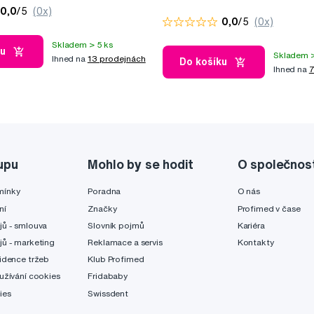
10 ml
edice
0,0
/5
(0x)
0,0
/5
(0x)
Skladem > 5 ks
ku
Skladem >
Ihned na
13 prodejnách
Do košíku
Ihned na
7
upu
Mohlo by se hodit
O společnos
mínky
Poradna
O nás
ní
Značky
Profimed v čase
jů - smlouva
Slovník pojmů
Kariéra
jů - marketing
Reklamace a servis
Kontakty
idence tržeb
Klub Profimed
užívání cookies
Fridababy
ies
Swissdent