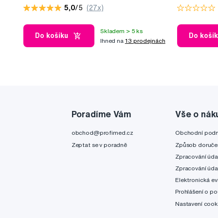
vlákny SANGI, bílý
bělicí efekt, 
5,0
/5
(27x)
Skladem > 5 ks
Do košíku
Do koší
Ihned na
13 prodejnách
Poradíme Vám
Vše o nák
obchod@profimed.cz
Obchodní pod
Zeptat se v poradně
Způsob doruče
Zpracování úda
Zpracování úda
Elektronická ev
Prohlášení o po
Nastavení cook