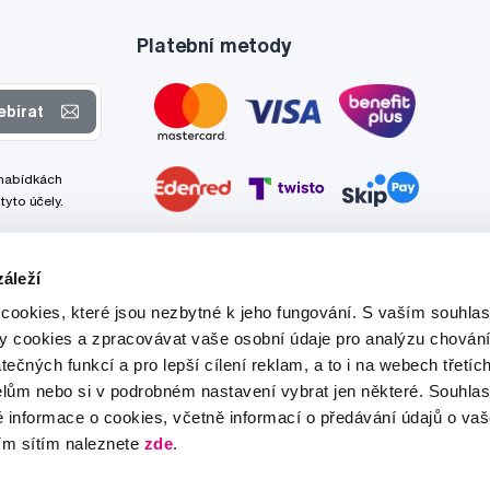
Platební metody
ebírat
 nabídkách
tyto účely.
áleží
cookies, které jsou nezbytné k jeho fungování. S vaším souhl
ry cookies a zpracovávat vaše osobní údaje pro analýzu chování
tečných funkcí a pro lepší cílení reklam, a to i na webech třetíc
lům nebo si v podrobném nastavení vybrat jen některé. Souhla
é informace o cookies, včetně informací o předávání údajů o v
ím sítím naleznete
zde
.
Tato stránka je chráněna službou reCAPTCHA a platí zde
Zásady ochrany soukromí
a
Podmínky služby
společnosti Google.