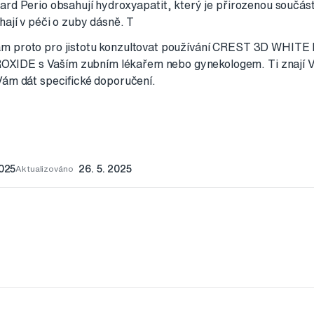
rd Perio obsahují hydroxyapatit, který je přirozenou součástí 
hají v péči o zuby dásně. T
m proto pro jistotu konzultovat používání CREST 3D WHI
DE s Vaším zubním lékařem nebo gynekologem. Ti znají Vá
Vám dát specifické doporučení.
2025
Aktualizováno
26. 5. 2025