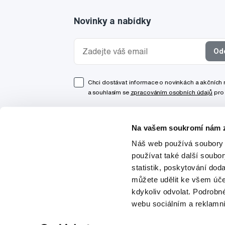
Novinky a nabídky
Od
Chci dostávat informace o novinkách a akčních
a souhlasím se
zpracováním osobních údajů
pro 
Na vašem soukromí nám z
Náš web používá soubory 
používat také další soubo
statistik, poskytování doda
můžete udělit ke všem úče
kdykoliv odvolat. Podrobn
webu sociálním a reklamn
© 1997-2026