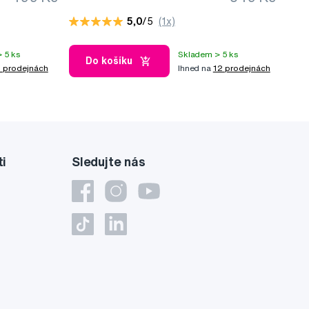
nerezové oceli
5,0
/5
(1x)
 5 ks
Skladem > 5 ks
Do košíku
 prodejnách
Ihned na
12 prodejnách
ti
Sledujte nás