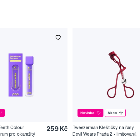
Novinka
Akce
Teeth Colour
259 Kč
Tweezerman Kleštičky na řasy
érum pro okamžitý
Devil Wears Prada 2 - limitovaná