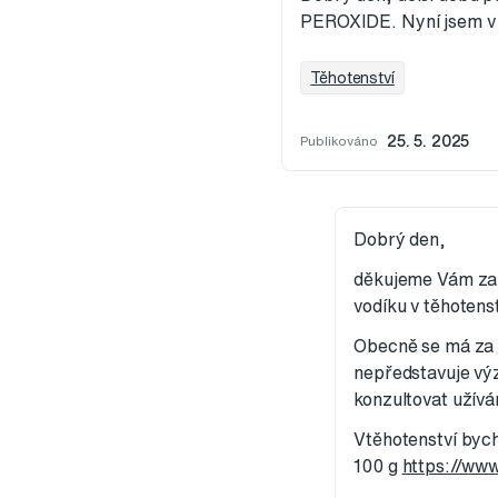
PEROXIDE. Nyní jsem v 1
Těhotenství
Publikováno
25. 5. 2025
Dobrý den,
děkujeme Vám za 
vodíku v těhotenst
Obecně se má za t
nepředstavuje výz
konzultovat užívá
Vtěhotenství byc
100 g
https://ww