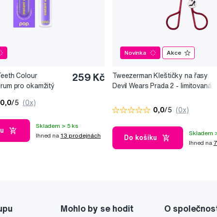
Novinka
Akce
Teeth Colour
259 Kč
Tweezerman Kleštičky na řasy
érum pro okamžitý
Devil Wears Prada 2 - limitovaná
10 ml
edice
0,0
/5
(0x)
0,0
/5
(0x)
Skladem > 5 ks
ku
Skladem >
Ihned na
13 prodejnách
Do košíku
Ihned na
7
upu
Mohlo by se hodit
O společnos