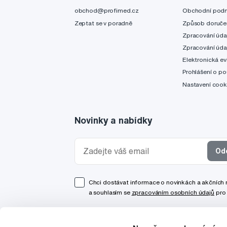
obchod@profimed.cz
Obchodní pod
Zeptat se v poradně
Způsob doruče
Zpracování úda
Zpracování úda
Elektronická ev
Prohlášení o po
Nastavení cook
Novinky a nabídky
Od
Chci dostávat informace o novinkách a akčních
a souhlasím se
zpracováním osobních údajů
pro 