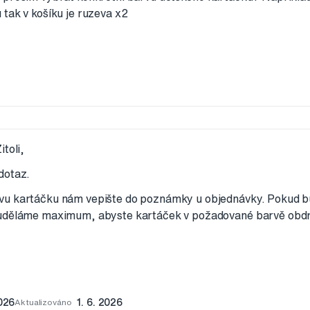
tak v košíku je ruzeva x2
toli,
dotaz.
u kartáčku nám vepište do poznámky u objednávky. Pokud 
uděláme maximum, abyste kartáček v požadované barvě obdr
2026
Aktualizováno
1. 6. 2026