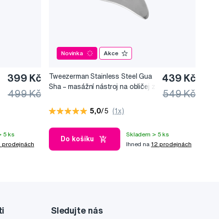
Novinka
Akce
399 Kč
Tweezerman Stainless Steel Gua
439 Kč
Sha –⁠⁠⁠⁠⁠⁠ masážní nástroj na obličej z
499 Kč
549 Kč
nerezové oceli
5,0
/5
(1x)
 5 ks
Skladem > 5 ks
Do košíku
 prodejnách
Ihned na
12 prodejnách
ti
Sledujte nás