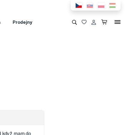
a
Prodejny
ad když mam do