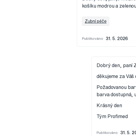
košíku modrou a zelenou 
Zubní péče
Publikováno
31. 5. 2026
Dobrý den, paní Zi
děkujeme za Váš 
Požadovanou barv
barva dostupná, 
Krásný den
Tým Profimed
Publikováno
31. 5. 