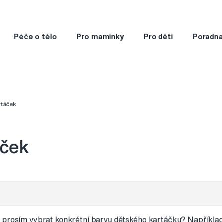
Péče o tělo
Pro maminky
Pro děti
Poradn
rtáček
áček
é prosím vybrat konkrétní barvu dětského kartáčku? Napříkl