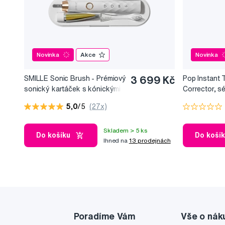
Novinka
Akce
Novinka
SMILLE Sonic Brush - Prémiový
3 699 Kč
Pop Instant 
sonický kartáček s kónickými
Corrector, s
vlákny SANGI, bílý
bělicí efekt, 
5,0
/5
(27x)
Skladem > 5 ks
Do košíku
Do koší
Ihned na
13 prodejnách
Poradíme Vám
Vše o nák