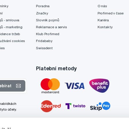
mínky
Poradna
O nás
ní
Značky
Profimed v čase
jů - smlouva
Slovník pojmů
Kariéra
jů - marketing
Reklamace a servis
Kontakty
idence tržeb
Klub Profimed
užívání cookies
Fridababy
ies
Swissdent
Platební metody
ebírat
 nabídkách
tyto účely.