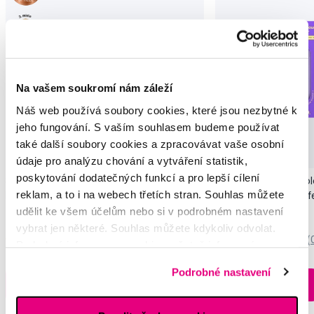
Na vašem soukromí nám záleží
Náš web používá soubory cookies, které jsou nezbytné k
jeho fungování. S vaším souhlasem budeme používat
Novinka
také další soubory cookies a zpracovávat vaše osobní
Akce
Novinka
údaje pro analýzu chování a vytváření statistik,
poskytování dodatečných funkcí a pro lepší cílení
SMILLE Sonic Brush - Prémiový sonický
Pop Instant Teeth Col
reklam, a to i na webech třetích stran. Souhlas můžete
kartáček s kónickými vlákny SANGI, bílý
pro okamžitý bělicí ef
udělit ke všem účelům nebo si v podrobném nastavení
3 699 Kč
259 Kč
vybrat jen některé. Souhlas můžete kdykoliv odvolat.
5,0
/5
(27x)
0,0
/5
(
Podrobné informace o cookies, včetně informací o
předávání údajů o vašem chování na webu sociálním a
Skladem > 5 ks
Podrobné nastavení
reklamním sítím naleznete
zde
.
Do košíku
Do košíku
Ihned na
13 prodejnách