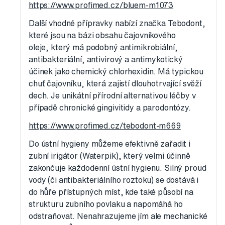
https://www.profimed.cz/bluem-m1073
Další vhodné přípravky nabízí značka Tebodont,
které jsou na bázi obsahu čajovníkového
oleje, který má podobný antimikrobiální,
antibakteriální, antivirový a antimykotický
účinek jako chemický chlorhexidin. Má typickou
chuť čajovníku, která zajistí dlouhotrvající svěží
dech. Je unikátní přírodní alternativou léčby v
případě chronické gingivitidy a parodontózy.
https://www.profimed.cz/tebodont-m669
Do ústní hygieny můžeme efektivně zařadit i
zubní irigátor (Waterpik), který velmi účinně
zakončuje každodenní ústní hygienu. Silný proud
vody (či antibakteriálního roztoku) se dostává i
do hůře přístupných míst, kde také působí na
strukturu zubního povlaku a napomáhá ho
odstraňovat. Nenahrazujeme jím ale mechanické